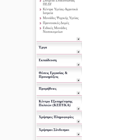
Στοιχεία Επικοινωνίας
ΠΕΔΥ
Κέντρα Υγείας-Αγροτικά
Ιατρεία
Μονάδες Ψυχικής Υγείας
Προνοιακές Δομές
Ειδικές Μονάδες
Νοσοκομείων
Έργα
Εκπαίδευση
Θέσεις Εργασίας &
Προκηρύξεις
Προμήθειες
Κέντρο Εξυπηρέτησης
Πολιτών (ΚΕΠΥΚΑ)
Χρήσιμες Πληροφορίες
Χρήσιμοι Σύνδεσμοι