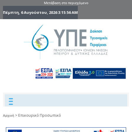
Μετάβαση στο περιεχόμενο
Πέμπτη, 6 Αυγούστου, 2026
3:15:56 AM
6η Υγειονομ
6TH
DYPEDE
Περιφέρε
Πελοποννήσ
Ιονίων Νήσ
Ηπείρου 
Δυτικής
Ελλάδας
>
Επικουρικό Προσωπικό
Αρχική