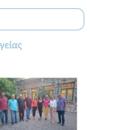
γείας