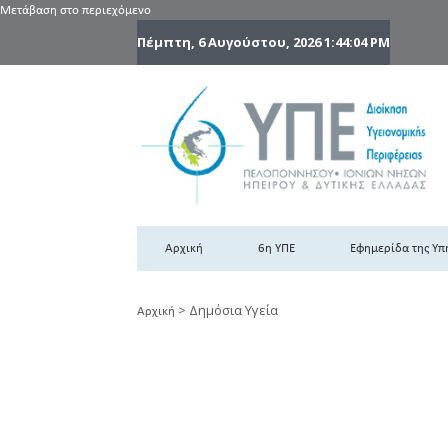
Μετάβαση στο περιεχόμενο
Πέμπτη, 6 Αυγούστου, 2026
1:44:06 PM
6
6η
Αρχική
6η ΥΠΕ
Εφημερίδα της Υπ
>
Δημόσια Υγεία
Αρχική