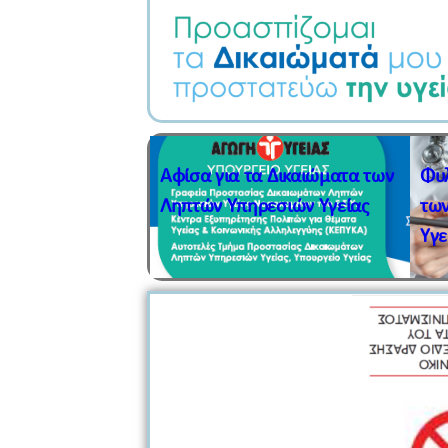
Αφίσα για τα Δικαιώματα των
Φυλ
Ληπτών Υπηρεσιών Υγείας
τω
Υγε