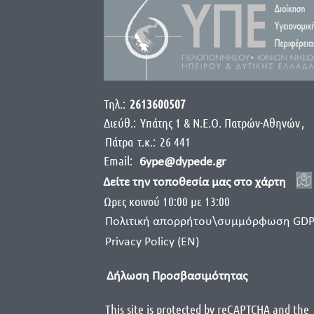
Τηλ.:
2613600507
Διεύθ.:
Yπάτης 1 & Ν.Ε.Ο. Πατρών-Αθηνών
,
Πάτρα
τ.κ.:
26 441
Email:
6ype@dypede.gr
Δείτε την τοποθεσία μας στο χάρτη
Ωρες κοινού 10:00 με 13:00
Πολιτική απορρήτου\συμμόρφωση GD
Privacy Policy (EN)
Δήλωση Προσβασιμότητας
This site is protected by reCAPTCHA and the