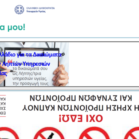
λάδιο για τα Δικαιώματα
ν Ληπτών Υπηρεσιών
ίας