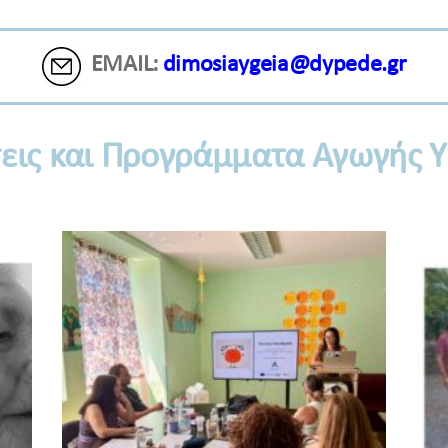
EMAIL:
dimosiaygeia@dypede.gr
εις και Προγράμματα Αγωγής Υ