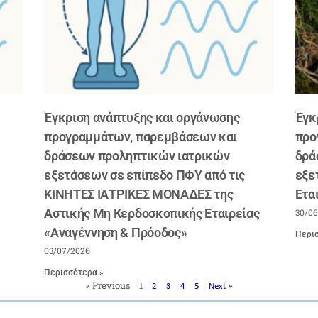
Έγκριση ανάπτυξης και οργάνωσης
Έγκ
προγραμμάτων, παρεμβάσεων και
προ
δράσεων προληπτικών ιατρικών
δρά
εξετάσεων σε επίπεδο ΠΦΥ από τις
εξε
ΚΙΝΗΤΕΣ ΙΑΤΡΙΚΕΣ ΜΟΝΑΔΕΣ της
Ετα
Αστικής Μη Κερδοσκοπικής Εταιρείας
30/0
«Αναγέννηση & Πρόοδος»
Περισ
03/07/2026
Περισσότερα »
« Previous
1
2
3
4
5
Next »