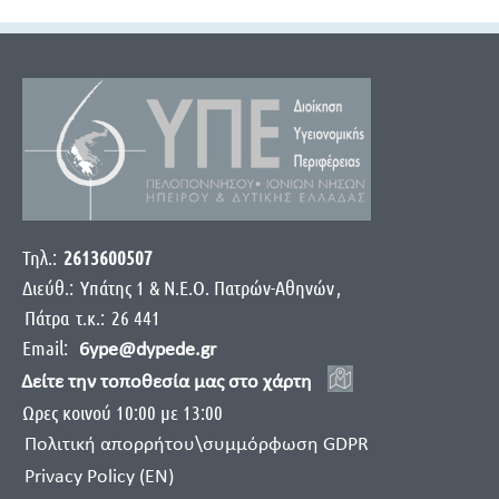
Τηλ.:
2613600507
Διεύθ.:
Yπάτης 1 & Ν.Ε.Ο. Πατρών-Αθηνών
,
Πάτρα
τ.κ.:
26 441
Email:
6ype@dypede.gr
Δείτε την τοποθεσία μας στο χάρτη
Ωρες κοινού 10:00 με 13:00
Πολιτική απορρήτου\συμμόρφωση GDPR
Privacy Policy (EN)