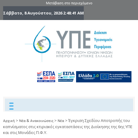
Μετάβαση στο περιεχόμενο
Σάββατο, 8 Αυγούστου, 2026
2:48:41 AM
6η Υγειονομ
6TH
DYPEDE
Περιφέρε
Πελοποννήσ
Ιονίων Νήσ
Ηπείρου 
Δυτικής
Ελλάδας
>
>
>
Έγκριση Σχεδίου Αποτροπής του
Αρχική
Νέα & Ανακοινώσεις
Νέα
καπνίσματος στις κτιριακές εγκαταστάσεις της Διοίκησης της 6ης ΥΠΕ
και στις Μονάδες Π.Φ.Υ.