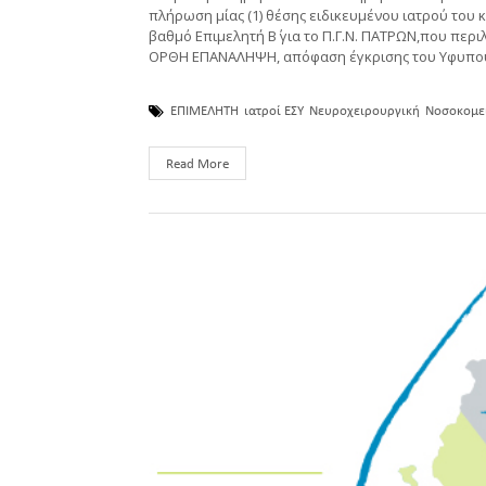
πλήρωση μίας (1) θέσης ειδικευμένου ιατρού του 
βαθμό Επιμελητή Β΄ για το Π.Γ.Ν. ΠΑΤΡΩΝ,που περιλ
ΟΡΘΗ ΕΠΑΝΑΛΗΨΗ, απόφαση έγκρισης του Υφυπουρ
ΕΠΙΜΕΛΗΤΗ
ιατροί ΕΣΥ
Νευροχειρουργική
Νοσοκομε
Read More