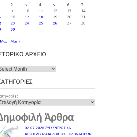
2
4
6
7
3
5
10
12
13
14
9
11
16
19
20
21
5
17
18
27
28
2
23
24
25
26
9
30
 Μαρ
Μάι »
ΙΣΤΟΡΙΚΌ ΑΡΧΕΊΟ
ΚΑΤΗΓΟΡΊΕΣ
ατηγορίες
Δημοφιλή Άρθρα
02-07-2026 ΣΥΓΚΕΝΤΡΩΤΙΚΑ
ΑΠΟΤΕΛΕΣΜΑΤΑ ΛΟΙΠΟΥ – ΠΛΗΝ ΙΑΤΡΩΝ –