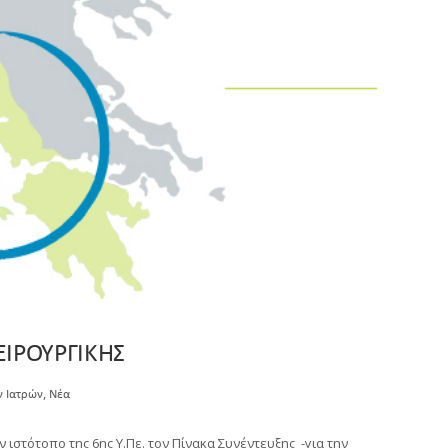
ΙΡΟΥΡΓΙΚΗΣ
,
ν Ιατρών
Νέα
ιστότοπο της 6ης Υ.Πε. τον Πίνακα Συνέντευξης -για την