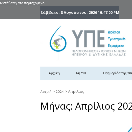
Μετάβαση στο περιεχόμενο
Σάββατο, 8 Αυγούστου, 2026
10:47:01 PM
6
6η
Αρχική
6η ΥΠΕ
Εφημερίδα της Υπ
>
>
Απρίλιος
Αρχική
2024
Μήνας:
Απρίλιος 20