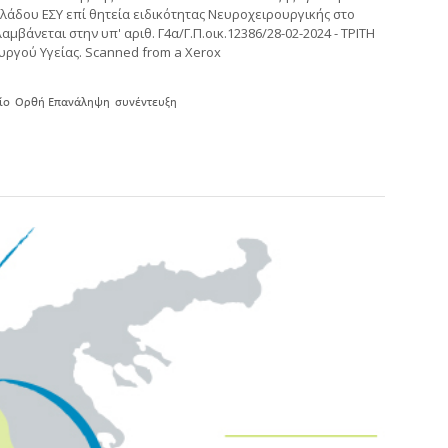
κλάδου ΕΣΥ επί θητεία ειδικότητας Νευροχειρουργικής στο
αμβάνεται στην υπ' αριθ. Γ4α/Γ.Π.οικ.12386/28-02-2024 - ΤΡΙΤΗ
γού Υγείας. Scanned from a Xerox
ίο
Ορθή Επανάληψη
συνέντευξη