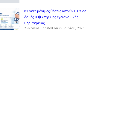
82 νέες μόνιμες θέσεις ιατρών Ε.Σ.Υ. σε
δομές Π.Φ.Υ της 6ης Υγειονομικής
Περιφέρειας
2.9k views
|
posted on 29 Ιουνίου, 2026