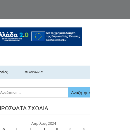
κής Ελλάδας
εσίες
Επικοινωνία
ΠΡΌΣΦΑΤΑ ΣΧΌΛΙΑ
Απρίλιος 2024
Δ
Τ
Τ
Π
Π
Σ
Κ