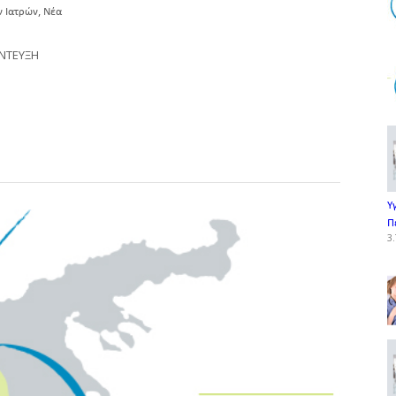
,
ν Ιατρών
Νέα
ΕΝΤΕΥΞΗ
Υ
Π
3.