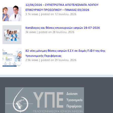
12/06/2026 – ΣΥΓΚΕΤΡΩΤΙΚΑ ΑΠΟΤΕΛΕΣΜΑΤΑ ΛΟΙΠΟΥ
ΕΠΙΚΟΥΡΙΚΟΥ ΠΡΟΣΩΠΙΚΟΥ – ΠΙΝΑΚΑΣ 03/2026
3.1k views
|
posted on 12 Ιουνίου, 2026
Κατάλογος και θέσεις επικουρικών ιατρών 28-07-2026
3k views
|
posted on 28 Ιουλίου, 2026
82 νέες μόνιμες θέσεις ιατρών Ε.Σ.Υ. σε δομές Π.Φ.Υ της 6ης
Υγειονομικής Περιφέρειας
2.9k views
|
posted on 29 Ιουνίου, 2026