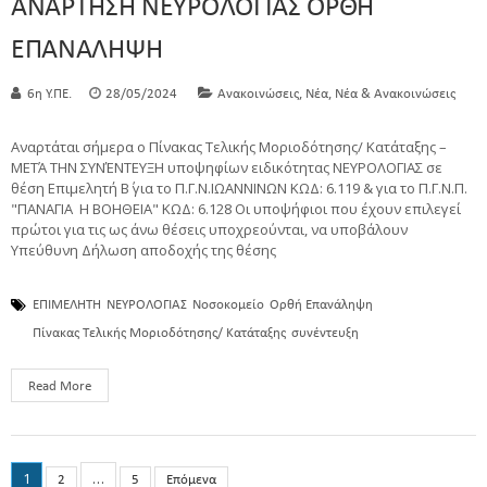
ΑΝΑΡΤΗΣΗ ΝΕΥΡΟΛΟΓΙΑΣ ΟΡΘΗ
ΕΠΑΝΑΛΗΨΗ
,
,
6η Υ.ΠΕ.
28/05/2024
Ανακοινώσεις
Νέα
Νέα & Ανακοινώσεις
Αναρτάται σήμερα ο Πίνακας Τελικής Μοριοδότησης/ Κατάταξης –
ΜΕΤΆ ΤΗΝ ΣΥΝΈΝΤΕΥΞΗ υποψηφίων ειδικότητας ΝΕΥΡΟΛΟΓΙΑΣ σε
θέση Επιμελητή Β΄ για το Π.Γ.Ν.ΙΩΑΝΝΙΝΩΝ ΚΩΔ: 6.119 & για το Π.Γ.Ν.Π.
"ΠΑΝΑΓΙΑ Η ΒΟΗΘΕΙΑ" ΚΩΔ: 6.128 Οι υποψήφιοι που έχουν επιλεγεί
πρώτοι για τις ως άνω θέσεις υποχρεούνται, να υποβάλουν
Υπεύθυνη Δήλωση αποδοχής της θέσης
ΕΠΙΜΕΛΗΤΗ
ΝΕΥΡΟΛΟΓΙΑΣ
Νοσοκομείο
Ορθή Επανάληψη
Πίνακας Τελικής Μοριοδότησης/ Κατάταξης
συνέντευξη
Read More
1
…
2
5
Επόμενα