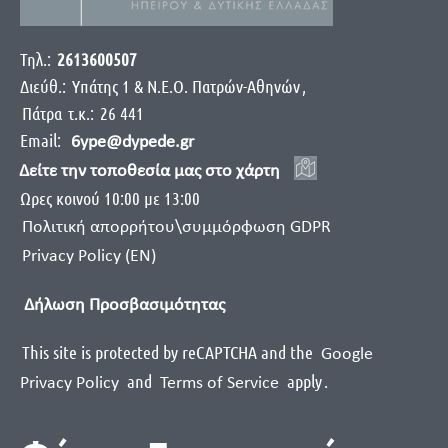
Τηλ.:
2613600507
Διεύθ.:
Yπάτης 1 & Ν.Ε.Ο. Πατρών-Αθηνών
,
Πάτρα
τ.κ.:
26 441
Email:
6ype@dypede.gr
Δείτε την τοποθεσία μας στο χάρτη
Ωρες κοινού 10:00 με 13:00
Πολιτική απορρήτου\συμμόρφωση GDPR
Privacy Policy (EN)
Δήλωση Προσβασιμότητας
This site is protected by reCAPTCHA and the
Google
and
apply
.
Privacy Policy
Terms of Service