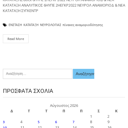
ΚΑΤΑΤΑΞΗ ΑΝΑΛΥΤΙΚΟΣ 6ΗΥΠΕ 2ΗΕΓΚΡ2022 ΝΕΥΡΟΛ ΑΝΑΜΟΡΙΟΔ & ΝΕΑ
ΚΑΤΑΤΑΞΗ ΣΥΓΚΕΝΤΡ
ΕΝΣΤΑΣΗ
ΚΑΤΑΤΑΞΗ
ΝΕΥΡΟΛΟΓΙΑΣ
πίνακες αναμοριοδότησης
Read More
ΠΡΌΣΦΑΤΑ ΣΧΌΛΙΑ
Αύγουστος 2026
Δ
Τ
Τ
Π
Π
Σ
Κ
1
2
4
8
9
3
5
6
7
11
12
13
14
15
16
10