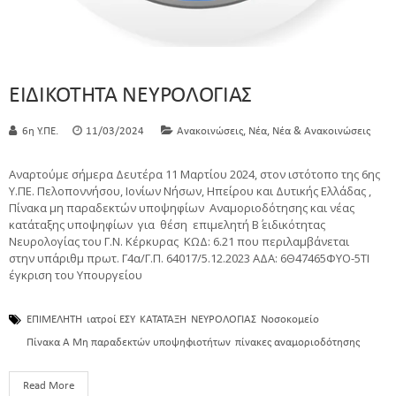
ΕΙΔΙΚΟΤΗΤΑ ΝΕΥΡΟΛΟΓΙΑΣ
,
,
6η Υ.ΠΕ.
11/03/2024
Ανακοινώσεις
Νέα
Νέα & Ανακοινώσεις
Αναρτούμε σήμερα Δευτέρα 11 Μαρτίου 2024, στον ιστότοπο της 6ης
Υ.ΠΕ. Πελοποννήσου, Ιονίων Νήσων, Ηπείρου και Δυτικής Ελλάδας ,
Πίνακα μη παραδεκτών υποψηφίων Αναμοριοδότησης και νέας
κατάταξης υποψηφίων για θέση επιμελητή Β΄ ειδικότητας
Νευρολογίας του Γ.Ν. Κέρκυρας ΚΩΔ: 6.21 που περιλαμβάνεται
στην υπ΄αριθμ πρωτ. Γ4α/Γ.Π. 64017/5.12.2023 ΑΔΑ: 6Θ47465ΦΥΟ-5ΤΙ
έγκριση του Υπουργείου
ΕΠΙΜΕΛΗΤΗ
ιατροί ΕΣΥ
ΚΑΤΑΤΑΞΗ
ΝΕΥΡΟΛΟΓΙΑΣ
Νοσοκομείο
Πίνακα Α Μη παραδεκτών υποψηφιοτήτων
πίνακες αναμοριοδότησης
Read More