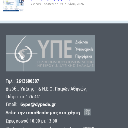
3k views
|
posted on 29 Ιουνίου, 2026
Τηλ.:
2613600507
Διεύθ.:
Yπάτης 1 & Ν.Ε.Ο. Πατρών-Αθηνών
,
Πάτρα
τ.κ.:
26 441
Email:
6ype@dypede.gr
Δείτε την τοποθεσία μας στο χάρτη
Ωρες κοινού 10:00 με 13:00