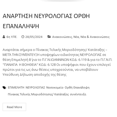
ΑΝΑΡΤΗΣΗ ΝΕΥΡΟΛΟΓΙΑΣ ΟΡΘΗ
ΕΠΑΝΑΛΗΨΗ
,
,
6η Υ.ΠΕ.
28/05/2024
Ανακοινώσεις
Νέα
Νέα & Ανακοινώσεις
Αναρτάται σήμερα ο Πίνακας Τελικής Μοριοδότησης/ Κατάταξης –
ΜΕΤΆ ΤΗΝ ΣΥΝΈΝΤΕΥΞΗ υποψηφίων ειδικότητας ΝΕΥΡΟΛΟΓΙΑΣ σε
θέση Επιμελητή Β΄ για το Π.Γ.Ν.ΙΩΑΝΝΙΝΩΝ ΚΩΔ: 6.119 & για το Π.Γ.Ν.Π.
"ΠΑΝΑΓΙΑ Η ΒΟΗΘΕΙΑ" ΚΩΔ: 6.128 Οι υποψήφιοι που έχουν επιλεγεί
πρώτοι για τις ως άνω θέσεις υποχρεούνται, να υποβάλουν
Υπεύθυνη Δήλωση αποδοχής της θέσης
ΕΠΙΜΕΛΗΤΗ
ΝΕΥΡΟΛΟΓΙΑΣ
Νοσοκομείο
Ορθή Επανάληψη
Πίνακας Τελικής Μοριοδότησης/ Κατάταξης
συνέντευξη
Read More