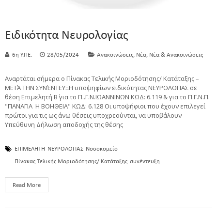
Ειδικότητα Νευρολογίας
,
,
6η Υ.ΠΕ.
28/05/2024
Ανακοινώσεις
Νέα
Νέα & Ανακοινώσεις
Αναρτάται σήμερα ο Πίνακας Τελικής Μοριοδότησης/ Κατάταξης –
ΜΕΤΆ ΤΗΝ ΣΥΝΈΝΤΕΥΞΗ υποψηφίων ειδικότητας ΝΕΥΡΟΛΟΓΙΑΣ σε
θέση Επιμελητή Β΄ για το Π..Γ.Ν.ΙΩΑΝΝΙΝΩΝ ΚΩΔ: 6.119 & για το Π.Γ.Ν.Π.
"ΠΑΝΑΓΙΑ Η ΒΟΗΘΕΙΑ" ΚΩΔ: 6.128 Οι υποψήφιοι που έχουν επιλεγεί
πρώτοι για τις ως άνω θέσεις υποχρεούνται, να υποβάλουν
Υπεύθυνη Δήλωση αποδοχής της θέσης
ΕΠΙΜΕΛΗΤΗ
ΝΕΥΡΟΛΟΓΙΑΣ
Νοσοκομείο
Πίνακας Τελικής Μοριοδότησης/ Κατάταξης
συνέντευξη
Read More