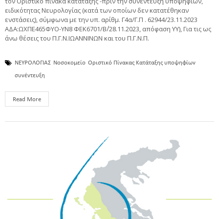
τον Οριστικό πίνακα κατάταξης -πριν την συνέντευξη υποψηφίων,
ειδικότητας Νευρολογίας (κατά των οποίων δεν κατατέθηκαν
ενστάσεις), σύμφωνα με την υπ. αρίθμ. Γ4α/Γ.Π . 62944/23.11.2023
ΑΔΑ:ΩΧΠΕ465ΦΥΟ-ΥΝ8 ΦΕΚ6701/Β΄/28.11.2023, απόφαση ΥΥ), Για τις ως
άνω θέσεις του Π.Γ.Ν.ΙΩΑΝΝΙΝΩΝ και του Π.Γ.Ν.Π.
ΝΕΥΡΟΛΟΓΙΑΣ
Νοσοκομείο
Οριστικό Πίνακας Κατάταξης υποψηφίων
συνέντευξη
Read More