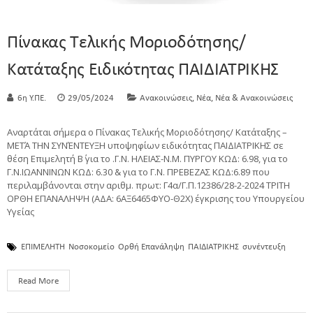
Πίνακας Τελικής Μοριοδότησης/
Κατάταξης Ειδικότητας ΠΑΙΔΙΑΤΡΙΚΗΣ
,
,
6η Υ.ΠΕ.
29/05/2024
Ανακοινώσεις
Νέα
Νέα & Ανακοινώσεις
Αναρτάται σήμερα ο Πίνακας Τελικής Μοριοδότησης/ Κατάταξης –
ΜΕΤΆ ΤΗΝ ΣΥΝΈΝΤΕΥΞΗ υποψηφίων ειδικότητας ΠΑΙΔΙΑΤΡΙΚΗΣ σε
θέση Επιμελητή Β΄ για το .Γ.Ν. ΗΛΕΙΑΣ-Ν.Μ. ΠΥΡΓΟΥ ΚΩΔ: 6.98, για το
Γ.Ν.ΙΩΑΝΝΙΝΩΝ ΚΩΔ: 6.30 & για το Γ.Ν. ΠΡΕΒΕΖΑΣ ΚΩΔ:6.89 που
περιλαμβάνονται στην αριθμ. πρωτ: Γ4α/Γ.Π.12386/28-2-2024 ΤΡΙΤΗ
ΟΡΘΗ ΕΠΑΝΑΛΗΨΗ (ΑΔΑ: 6ΑΞ6465ΦΥΟ-Θ2Χ) έγκρισης του Υπουργείου
Υγείας
ΕΠΙΜΕΛΗΤΗ
Νοσοκομείο
Ορθή Επανάληψη
ΠΑΙΔΙΑΤΡΙΚΗΣ
συνέντευξη
Read More