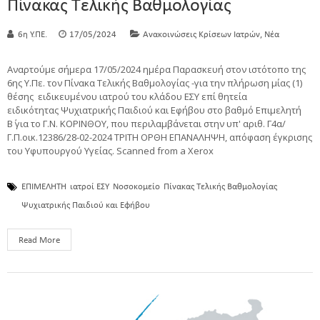
Πίνακας Τελικής Βαθμολογίας
,
6η Υ.ΠΕ.
17/05/2024
Ανακοινώσεις Κρίσεων Ιατρών
Νέα
Αναρτούμε σήμερα 17/05/2024 ημέρα Παρασκευή στον ιστότοπο της
6ης Υ.Πε. τον Πίνακα Τελικής Βαθμολογίας -για την πλήρωση μίας (1)
θέσης ειδικευμένου ιατρού του κλάδου ΕΣΥ επί θητεία
ειδικότητας Ψυχιατρικής Παιδιού και Εφήβου στο βαθμό Επιμελητή
Β΄ για το Γ.Ν. ΚΟΡΙΝΘΟΥ, που περιλαμβάνεται στην υπ' αριθ. Γ4α/
Γ.Π.οικ.12386/28-02-2024 ΤΡΙΤΗ ΟΡΘΗ ΕΠΑΝΑΛΗΨΗ, απόφαση έγκρισης
του Υφυπουργού Υγείας. Scanned from a Xerox
ΕΠΙΜΕΛΗΤΗ
ιατροί ΕΣΥ
Νοσοκομείο
Πίνακας Τελικής Βαθμολογίας
Ψυχιατρικής Παιδιού και Εφήβου
Read More