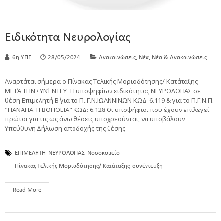
Ειδικότητα Νευρολογίας
,
,
6η Υ.ΠΕ.
28/05/2024
Ανακοινώσεις
Νέα
Νέα & Ανακοινώσεις
Αναρτάται σήμερα ο Πίνακας Τελικής Μοριοδότησης/ Κατάταξης –
ΜΕΤΆ ΤΗΝ ΣΥΝΈΝΤΕΥΞΗ υποψηφίων ειδικότητας ΝΕΥΡΟΛΟΓΙΑΣ σε
θέση Επιμελητή Β΄ για το Π..Γ.Ν.ΙΩΑΝΝΙΝΩΝ ΚΩΔ: 6.119 & για το Π.Γ.Ν.Π.
"ΠΑΝΑΓΙΑ Η ΒΟΗΘΕΙΑ" ΚΩΔ: 6.128 Οι υποψήφιοι που έχουν επιλεγεί
πρώτοι για τις ως άνω θέσεις υποχρεούνται, να υποβάλουν
Υπεύθυνη Δήλωση αποδοχής της θέσης
ΕΠΙΜΕΛΗΤΗ
ΝΕΥΡΟΛΟΓΙΑΣ
Νοσοκομείο
Πίνακας Τελικής Μοριοδότησης/ Κατάταξης
συνέντευξη
Read More