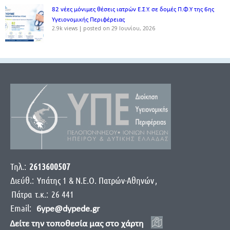
82 νέες μόνιμες θέσεις ιατρών Ε.Σ.Υ. σε δομές Π.Φ.Υ της 6ης
Υγειονομικής Περιφέρειας
2.9k views
|
posted on 29 Ιουνίου, 2026
Τηλ.:
2613600507
Διεύθ.:
Yπάτης 1 & Ν.Ε.Ο. Πατρών-Αθηνών
,
Πάτρα
τ.κ.:
26 441
Email:
6ype@dypede.gr
Δείτε την τοποθεσία μας στο χάρτη