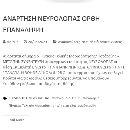
ΑΝΑΡΤΗΣΗ ΝΕΥΡΟΛΟΓΙΑΣ ΟΡΘΗ
ΕΠΑΝΑΛΗΨΗ
,
,
6η Υ.ΠΕ.
28/05/2024
Ανακοινώσεις
Νέα
Νέα & Ανακοινώσεις
Αναρτάται σήμερα ο Πίνακας Τελικής Μοριοδότησης/ Κατάταξης –
ΜΕΤΆ ΤΗΝ ΣΥΝΈΝΤΕΥΞΗ υποψηφίων ειδικότητας ΝΕΥΡΟΛΟΓΙΑΣ σε
θέση Επιμελητή Β΄ για το Π.Γ.Ν.ΙΩΑΝΝΙΝΩΝ ΚΩΔ: 6.119 & για το Π.Γ.Ν.Π.
"ΠΑΝΑΓΙΑ Η ΒΟΗΘΕΙΑ" ΚΩΔ: 6.128 Οι υποψήφιοι που έχουν επιλεγεί
πρώτοι για τις ως άνω θέσεις υποχρεούνται, να υποβάλουν
Υπεύθυνη Δήλωση αποδοχής της θέσης
ΕΠΙΜΕΛΗΤΗ
ΝΕΥΡΟΛΟΓΙΑΣ
Νοσοκομείο
Ορθή Επανάληψη
Πίνακας Τελικής Μοριοδότησης/ Κατάταξης
συνέντευξη
Read More