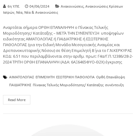
,
6η Υ.ΠΕ.
04/06/2024
Ανακοινώσεις
Ανακοινώσεις Κρίσεων
,
,
Ιατρών
Νέα
Νέα & Ανακοινώσεις
Αναρτάται σήμερα ΟΡΘΗ ΕΠΑΝΑΛΗΨΗ ο Πίνακας Τελικής
Μοριοδότησης/ Κατάταξης – ΜΕΤΆ ΤΗΝ ΣΥΝΈΝΤΕΥΞΗ υποψηφίων
ειδικότητας ΑΙΜΑΤΟΛΟΓΙΑΣ ή ΠΑΙΔΙΑΤΡΙΚΗΣ ή ΕΣΩΤΕΡΙΚΗΣ
ΠΑΘΟΛΟΓΙΑΣ (για την Ειδική Μονάδα Μεσογειακής Αναιμίας και
Δρεπανοκυτταρικής Νόσου) σε θέση Επιμελητή Β΄ για το Γ.Ν.ΚΕΡΚΥΡΑΣ
ΚΩΔ: 6.51 που περιλαμβάνονται στην αριθμ. πρωτ: Γ4α/Γ.Π.12386/28-2-
2024 ΤΡΙΤΗ ΟΡΘΗ ΕΠΑΝΑΛΗΨΗ (ΑΔΑ: 6ΑΞ6465ΦΥΟ-Θ2Χ) έγκρισης
ΑΙΜΑΤΟΛΟΓΙΑΣ
ΕΠΙΜΕΛΗΤΗ
ΕΣΩΤΕΡΙΚΗ ΠΑΘΟΛΟΓΙΑ
Ορθή Επανάληψη
ΠΑΙΔΙΑΤΡΙΚΗΣ
Πίνακας Τελικής Μοριοδότησης/ Κατάταξης
συνέντευξη
Read More