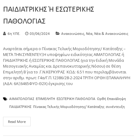
ΠΑΙΔΙΑΤΡΙΚΗΣ Ή ΕΣΩΤΕΡΙΚΗΣ
ΠΑΘΟΛΟΓΙΑΣ
,
,
6η Υ.ΠΕ.
03/06/2024
Ανακοινώσεις
Νέα
Νέα & Ανακοινώσεις
Αναρτάται σήμερα ο Πίνακας Τελικής Μοριοδότησης/ Κατάταξης –
ΜΕΤΆ ΤΗΝ ΣΥΝΈΝΤΕΥΞΗ υποψηφίων ειδικότητας ΑΙΜΑΤΟΛΟΓΙΑΣ ή
ΠΑΙΔΙΑΤΡΙΚΗΣ ή ΕΣΩΤΕΡΙΚΗΣ ΠΑΘΟΛΟΓΙΑΣ (για την Ειδική Μονάδα
Μεσογειακής Αναιμίας και Δρεπανοκυτταρικής Νόσου) σε θέση
Επιμελητή Β΄ για το .Γ.Ν.ΚΕΡΚΥΡΑΣ ΚΩΔ: 6.51 που περιλαμβάνονται
στην αριθμ. πρωτ: Γ4α/Γ.Π.12386/28-2-2024 ΤΡΙΤΗ ΟΡΘΗ ΕΠΑΝΑΛΗΨΗ
(ΑΔΑ: 6ΑΞ6465ΦΥΟ-Θ2Χ) έγκρισης του
ΑΙΜΑΤΟΛΟΓΙΑΣ
ΕΠΙΜΕΛΗΤΗ
ΕΣΩΤΕΡΙΚΗ ΠΑΘΟΛΟΓΙΑ
Ορθή Επανάληψη
ΠΑΙΔΙΑΤΡΙΚΗΣ
Πίνακας Τελικής Μοριοδότησης/ Κατάταξης
συνέντευξη
Read More