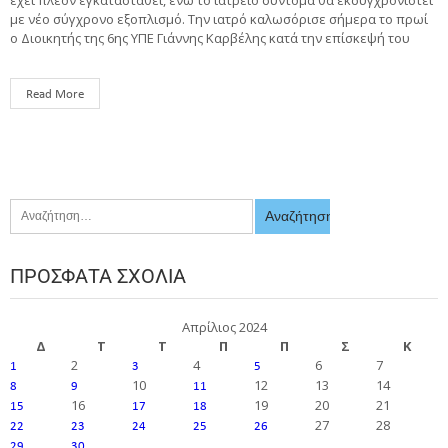
με νέο σύγχρονο εξοπλισμό. Την ιατρό καλωσόρισε σήμερα το πρωί
ο Διοικητής της 6ης ΥΠΕ Γιάννης Καρβέλης κατά την επίσκεψή του
Read More
ΠΡΌΣΦΑΤΑ ΣΧΌΛΙΑ
Απρίλιος 2024
Δ
Τ
Τ
Π
Π
Σ
Κ
2
4
6
7
1
3
5
10
12
13
14
8
9
11
16
19
20
21
15
17
18
27
28
22
23
24
25
26
29
30