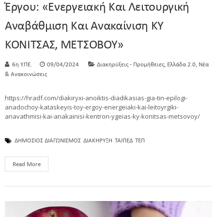
Έργου: «Ενεργειακή Και Λειτουργική
Αναβάθμιση Και Ανακαίνιση ΚΥ
ΚΟΝΙΤΣΑΣ, ΜΕΤΣΟΒΟΥ»
,
,
6η Υ.ΠΕ.
09/04/2024
Διακηρύξεις - Προμήθειες
Ελλάδα 2.0
Νέα
& Ανακοινώσεις
https://hradf.com/diakiryxi-anoiktis-diadikasias-gia-tin-epilogi-
anadochoy-kataskeyis-toy-ergoy-energeiaki-kai-leitoyrgiki-
anavathmisi-kai-anakainisi-kentron-ygeias-ky-konitsas-metsovoy/
ΔΗΜΟΣΙΟΣ ΔΙΑΓΩΝΙΣΜΟΣ
ΔΙΑΚΗΡΥΞΗ
ΤΑΙΠΕΔ
ΤΕΠ
Read More