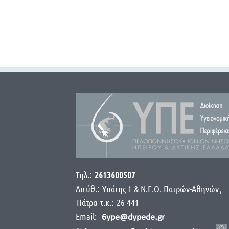
Τηλ.:
2613600507
Διεύθ.:
Yπάτης 1 & Ν.Ε.Ο. Πατρών-Αθηνών
,
Πάτρα
τ.κ.:
26 441
Email:
6ype@dypede.gr