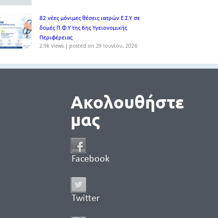
82 νέες μόνιμες θέσεις ιατρών Ε.Σ.Υ. σε
δομές Π.Φ.Υ της 6ης Υγειονομικής
Περιφέρειας
2.9k views
|
posted on 29 Ιουνίου, 2026
Ακολουθήστε
μας
Facebook
Twitter