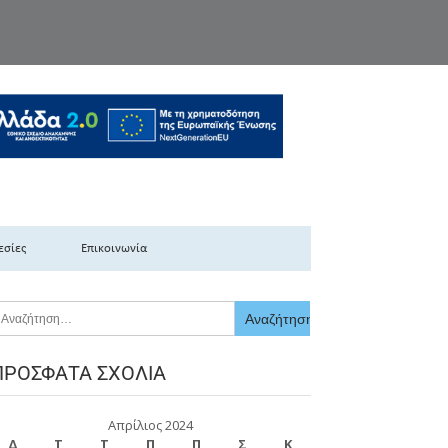
κής Ελλάδας
εσίες
Επικοινωνία
ΠΡΌΣΦΑΤΑ ΣΧΌΛΙΑ
Απρίλιος 2024
Δ
Τ
Τ
Π
Π
Σ
Κ