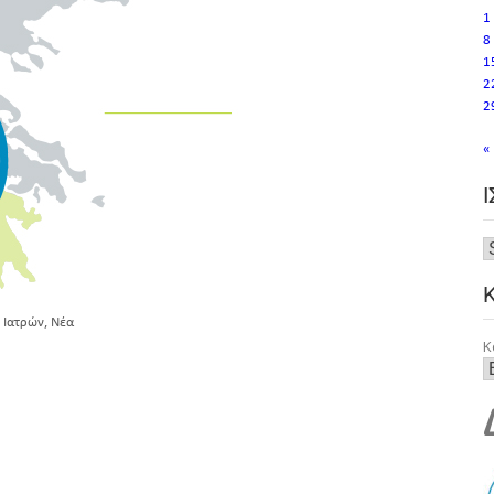
1
8
1
2
2
«
,
 Ιατρών
Νέα
Κ