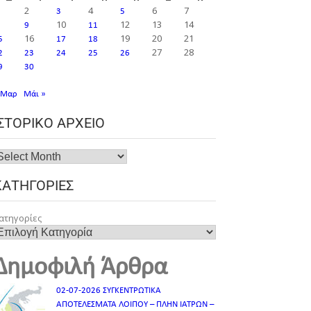
2
4
6
7
3
5
10
12
13
14
9
11
16
19
20
21
5
17
18
27
28
2
23
24
25
26
9
30
 Μαρ
Μάι »
ΙΣΤΟΡΙΚΌ ΑΡΧΕΊΟ
ΚΑΤΗΓΟΡΊΕΣ
ατηγορίες
Δημοφιλή Άρθρα
02-07-2026 ΣΥΓΚΕΝΤΡΩΤΙΚΑ
ΑΠΟΤΕΛΕΣΜΑΤΑ ΛΟΙΠΟΥ – ΠΛΗΝ ΙΑΤΡΩΝ –