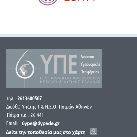
Τηλ.:
2613600507
Διεύθ.:
Yπάτης 1 & Ν.Ε.Ο. Πατρών-Αθηνών
,
Πάτρα
τ.κ.:
26 441
Email:
6ype@dypede.gr
Δείτε την τοποθεσία μας στο χάρτη