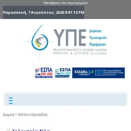
Μετάβαση στο περιεχόμενο
Παρασκευή, 7 Αυγούστου, 2026
9:01:15 PM
6η Υγειονομ
6TH
DYPEDE
Περιφέρε
Πελοποννήσ
Ιονίων Νήσ
Ηπείρου 
Δυτικής
Ελλάδας
>
Θέσεις Εργασίας
Αρχική