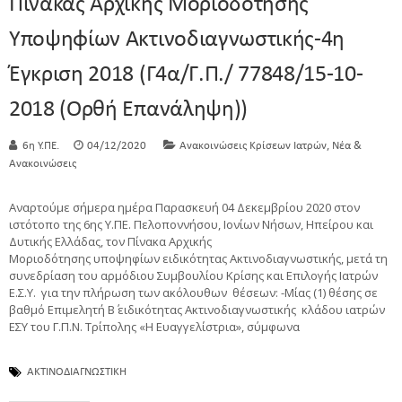
Πίνακας Αρχικής Μοριοδότησης
Υποψηφίων Ακτινοδιαγνωστικής-4η
Έγκριση 2018 (Γ4α/Γ.Π./ 77848/15-10-
2018 (Ορθή Επανάληψη))
,
6η Υ.ΠΕ.
04/12/2020
Ανακοινώσεις Κρίσεων Ιατρών
Νέα &
Ανακοινώσεις
Αναρτούμε σήμερα ημέρα Παρασκευή 04 Δεκεμβρίου 2020 στον
ιστότοπο της 6ης Υ.ΠΕ. Πελοποννήσου, Ιονίων Νήσων, Ηπείρου και
Δυτικής Ελλάδας, τον Πίνακα Αρχικής
Μοριοδότησης υποψηφίων ειδικότητας Ακτινοδιαγνωστικής, μετά τη
συνεδρίαση του αρμόδιου Συμβουλίου Κρίσης και Επιλογής Ιατρών
Ε.Σ.Υ. για την πλήρωση των ακόλουθων θέσεων: -Μίας (1) θέσης σε
βαθμό Επιμελητή Β΄ ειδικότητας Ακτινοδιαγνωστικής κλάδου ιατρών
ΕΣΥ του Γ.Π.Ν. Τρίπολης «Η Ευαγγελίστρια», σύμφωνα
ΑΚΤΙΝΟΔΙΑΓΝΩΣΤΙΚΗ