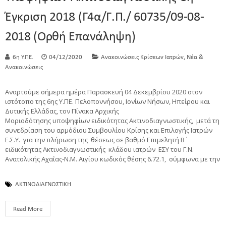
Έγκριση 2018 (Γ4α/Γ.Π./ 60735/09-08-
2018 (Ορθή Επανάληψη)
,
6η Υ.ΠΕ.
04/12/2020
Ανακοινώσεις Κρίσεων Ιατρών
Νέα &
Ανακοινώσεις
Αναρτούμε σήμερα ημέρα Παρασκευή 04 Δεκεμβρίου 2020 στον
ιστότοπο της 6ης Υ.ΠΕ. Πελοποννήσου, Ιονίων Νήσων, Ηπείρου και
Δυτικής Ελλάδας, τον Πίνακα Αρχικής
Μοριοδότησης υποψηφίων ειδικότητας Ακτινοδιαγνωστικής, μετά τη
συνεδρίαση του αρμόδιου Συμβουλίου Κρίσης και Επιλογής Ιατρών
Ε.Σ.Υ. για την πλήρωση της θέσεως σε βαθμό Επιμελητή Β΄
ειδικότητας Ακτινοδιαγνωστικής κλάδου ιατρών ΕΣΥ του Γ.Ν.
Ανατολικής Αχαΐας-Ν.Μ. Αιγίου κωδικός θέσης 6.72.1, σύμφωνα με την
ΑΚΤΙΝΟΔΙΑΓΝΩΣΤΙΚΗ
Read More