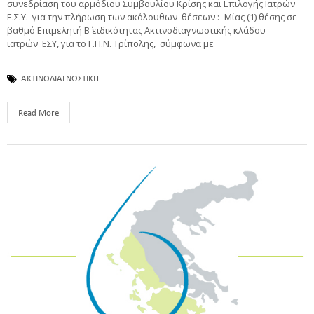
συνεδρίαση του αρμόδιου Συμβουλίου Κρίσης και Επιλογής Ιατρών
Ε.Σ.Υ. για την πλήρωση των ακόλουθων θέσεων : -Μίας (1) θέσης σε
βαθμό Επιμελητή Β΄ ειδικότητας Ακτινοδιαγνωστικής κλάδου
ιατρών ΕΣΥ, για το Γ.Π.Ν. Τρίπολης, σύμφωνα με
ΑΚΤΙΝΟΔΙΑΓΝΩΣΤΙΚΗ
Read More