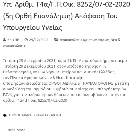
Υπ. Αρίθμ. Γ4α/Γ.Π.οικ. 8252/07-02-2020
(5η Ορθή Επανάληψη) Απόφαση Του
Υπουργείου Υγείας
,
6η Υ.ΠΕ.
29/12/2021
Ανακοινώσεις Κρίσεων Ιατρών
Νέα &
Ανακοινώσεις
Τετάρτη 29 Δεκεμβρίου 2021, ώρα 11:15 Αναρτούμε σήμερα ημέρα
Τετάρτη 29 Δεκεμβρίου 2021, στον ιστότοπο της 6ης Υ.ΠΕ.
Πελοποννήσου, Ιονίων Νήσων, Ηπείρου και Δυτικής Ελλάδας,
τον Πίνακα Αφαιρουμένων & Νέας Κατάταξης
υποψηφίων ειδικότητας ΟΡΘΟΠΑΙΔΙΚΗΣ & ΤΡΑΥΜΑΤΟΛΟΓΙΑΣ, μετά τη
συνεδρίαση του αρμόδιου Συμβουλίου Κρίσης και Επιλογής Ιατρών
Ε.Σ.Υ., για την πλήρωση των θέσεων που περιλαμβάνονται στην υπ.
αρίθμ. Γ4α/Γ.Π. οικ. 8252/07-02-2020
ΟΡΘΟΠΑΙΔΙΚΗ
ΤΡΑΥΜΑΤΙΟΛΟΓΙΑ
Read More