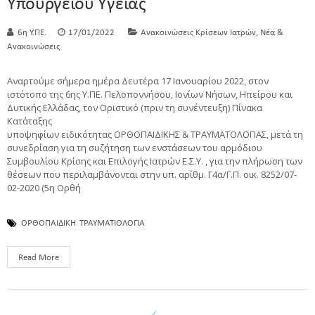
Υπουργείου Υγείας
,
6η Υ.ΠΕ.
17/01/2022
Ανακοινώσεις Κρίσεων Ιατρών
Νέα &
Ανακοινώσεις
Αναρτούμε σήμερα ημέρα Δευτέρα 17 Ιανουαρίου 2022, στον
ιστότοπο της 6ης Υ.ΠΕ. Πελοποννήσου, Ιονίων Νήσων, Ηπείρου και
Δυτικής Ελλάδας, τον Οριστικό (πριν τη συνέντευξη) Πίνακα
Κατάταξης
υποψηφίων ειδικότητας ΟΡΘΟΠΑΙΔΙΚΗΣ & ΤΡΑΥΜΑΤΟΛΟΓΙΑΣ, μετά τη
συνεδρίαση για τη συζήτηση των ενστάσεων του αρμόδιου
Συμβουλίου Κρίσης και Επιλογής Ιατρών Ε.Σ.Υ. , για την πλήρωση των
θέσεων που περιλαμβάνονται στην υπ. αρίθμ. Γ4α/Γ.Π. οικ. 8252/07-
02-2020 (5η Ορθή
ΟΡΘΟΠΑΙΔΙΚΗ
ΤΡΑΥΜΑΤΙΟΛΟΓΙΑ
Read More