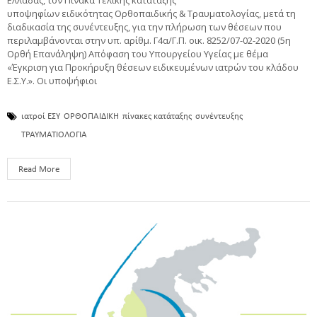
Ελλάδας, τον Πίνακα Τελικής κατάταξης
υποψηφίων ειδικότητας Ορθοπαιδικής & Τραυματολογίας, μετά τη
διαδικασία της συνέντευξης, για την πλήρωση των θέσεων που
περιλαμβάνονται στην υπ. αρίθμ. Γ4α/Γ.Π. οικ. 8252/07-02-2020 (5η
Ορθή Επανάληψη) Απόφαση του Υπουργείου Υγείας με θέμα
«Έγκριση για Προκήρυξη θέσεων ειδικευμένων ιατρών του κλάδου
Ε.Σ.Υ.». Οι υποψήφιοι
ιατροί ΕΣΥ
ΟΡΘΟΠΑΙΔΙΚΗ
πίνακες κατάταξης
συνέντευξης
ΤΡΑΥΜΑΤΙΟΛΟΓΙΑ
Read More