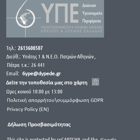
Τηλ.:
2613600507
Διεύθ.:
Yπάτης 1 & Ν.Ε.Ο. Πατρών-Αθηνών
,
Πάτρα
τ.κ.:
26 441
Email:
6ype@dypede.gr
Δείτε την τοποθεσία μας στο χάρτη
Ωρες κοινού 10:00 με 13:00
Πολιτική απορρήτου\συμμόρφωση GDPR
Privacy Policy (EN)
Δήλωση Προσβασιμότητας
This site is protected by reCAPTCHA and the