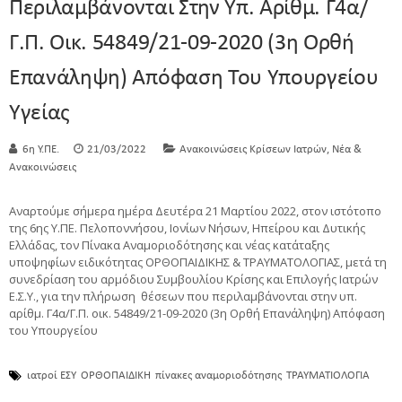
Περιλαμβάνονται Στην Υπ. Αρίθμ. Γ4α/
Γ.Π. Οικ. 54849/21-09-2020 (3η Ορθή
Επανάληψη) Απόφαση Του Υπουργείου
Υγείας
,
6η Υ.ΠΕ.
21/03/2022
Ανακοινώσεις Κρίσεων Ιατρών
Νέα &
Ανακοινώσεις
Αναρτούμε σήμερα ημέρα Δευτέρα 21 Μαρτίου 2022, στον ιστότοπο
της 6ης Υ.ΠΕ. Πελοποννήσου, Ιονίων Νήσων, Ηπείρου και Δυτικής
Ελλάδας, τον Πίνακα Αναμοριοδότησης και νέας κατάταξης
υποψηφίων ειδικότητας ΟΡΘΟΠΑΙΔΙΚΗΣ & ΤΡΑΥΜΑΤΟΛΟΓΙΑΣ, μετά τη
συνεδρίαση του αρμόδιου Συμβουλίου Κρίσης και Επιλογής Ιατρών
Ε.Σ.Υ., για την πλήρωση θέσεων που περιλαμβάνονται στην υπ.
αρίθμ. Γ4α/Γ.Π. οικ. 54849/21-09-2020 (3η Ορθή Επανάληψη) Απόφαση
του Υπουργείου
ιατροί ΕΣΥ
ΟΡΘΟΠΑΙΔΙΚΗ
πίνακες αναμοριοδότησης
ΤΡΑΥΜΑΤΙΟΛΟΓΙΑ