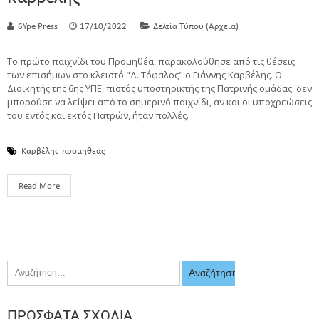
6Ype Press
17/10/2022
Δελτία Τύπου (Αρχεία)
Το πρώτο παιχνίδι του Προμηθέα, παρακολούθησε από τις θέσεις
των επισήμων στο κλειστό "Δ. Τόφαλος" ο Γιάννης Καρβέλης. Ο
Διοικητής της 6ης ΥΠΕ, πιστός υποστηρικτής της Πατρινής ομάδας, δεν
μπορούσε να λείψει από το σημερινό παιχνίδι, αν και οι υποχρεώσεις
του εντός και εκτός Πατρών, ήταν πολλές.
Καρβέλης
προμηθεας
Read More
ΠΡΌΣΦΑΤΑ ΣΧΌΛΙΑ