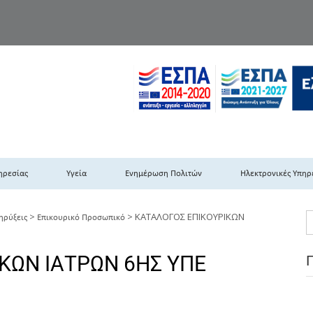
TH DYPEDE
 Υγειονομική Περιφέρεια Πελοποννήσου- Ιονίων Νήσων-Ηπείρου & Δυτι
ηρεσίας
Υγεία
Ενημέρωση Πολιτών
Ηλεκτρονικές Υπηρ
>
>
ΚΑΤΑΛΟΓΟΣ ΕΠΙΚΟΥΡΙΚΩΝ
ηρύξεις
Επικουρικό Προσωπικό
ΚΩΝ ΙΑΤΡΩΝ 6ΗΣ ΥΠΕ