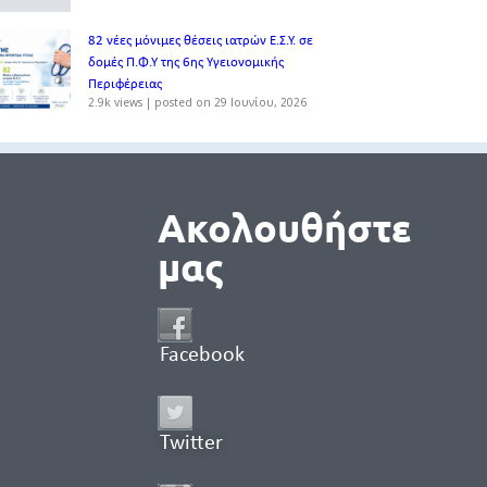
82 νέες μόνιμες θέσεις ιατρών Ε.Σ.Υ. σε
δομές Π.Φ.Υ της 6ης Υγειονομικής
Περιφέρειας
2.9k views
|
posted on 29 Ιουνίου, 2026
Ακολουθήστε
μας
Facebook
Twitter