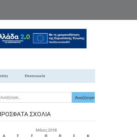
κής Ελλάδας
εσίες
Επικοινωνία
ΠΡΌΣΦΑΤΑ ΣΧΌΛΙΑ
Μάιος 2018
Δ
Τ
Τ
Π
Π
Σ
Κ