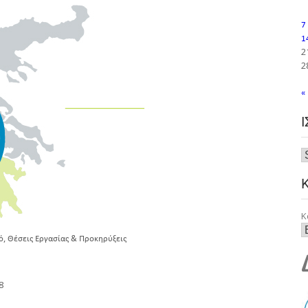
7
1
2
2
«
Κ
,
ό
Θέσεις Εργασίας & Προκηρύξεις
8