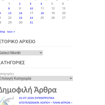
1
5
6
2
3
4
9
11
12
13
8
10
17
19
20
4
15
16
18
1
22
25
26
27
23
24
8
29
30
31
 Απρ
Ιούν »
ΙΣΤΟΡΙΚΌ ΑΡΧΕΊΟ
ΚΑΤΗΓΟΡΊΕΣ
ατηγορίες
Δημοφιλή Άρθρα
02-07-2026 ΣΥΓΚΕΝΤΡΩΤΙΚΑ
ΑΠΟΤΕΛΕΣΜΑΤΑ ΛΟΙΠΟΥ – ΠΛΗΝ ΙΑΤΡΩΝ –