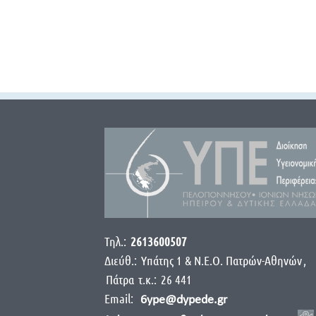
Τηλ.:
2613600507
Διεύθ.:
Yπάτης 1 & Ν.Ε.Ο. Πατρών-Αθηνών
,
Πάτρα
τ.κ.:
26 441
Email:
6ype@dypede.gr