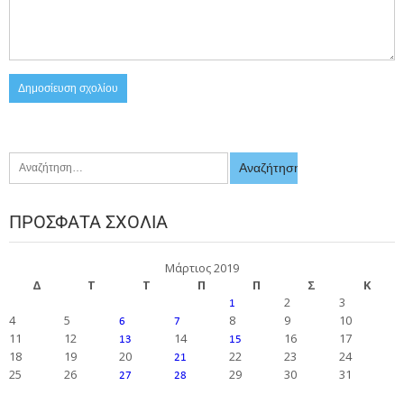
ΠΡΌΣΦΑΤΑ ΣΧΌΛΙΑ
Μάρτιος 2019
Δ
Τ
Τ
Π
Π
Σ
Κ
2
3
1
4
5
8
9
10
6
7
11
12
14
16
17
13
15
18
19
20
22
23
24
21
25
26
29
30
31
27
28