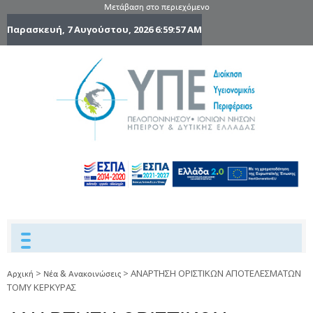
Μετάβαση στο περιεχόμενο
Παρασκευή, 7 Αυγούστου, 2026
6:59:57 AM
6η Υγειονομ
6TH
DYPEDE
Περιφέρε
Πελοποννήσ
Ιονίων Νήσ
Ηπείρου 
Δυτικής
Ελλάδας
>
>
ΑΝΑΡΤΗΣΗ ΟΡΙΣΤΙΚΩΝ ΑΠΟΤΕΛΕΣΜΑΤΩΝ
Αρχική
Νέα & Ανακοινώσεις
ΤΟΜΥ ΚΕΡΚΥΡΑΣ