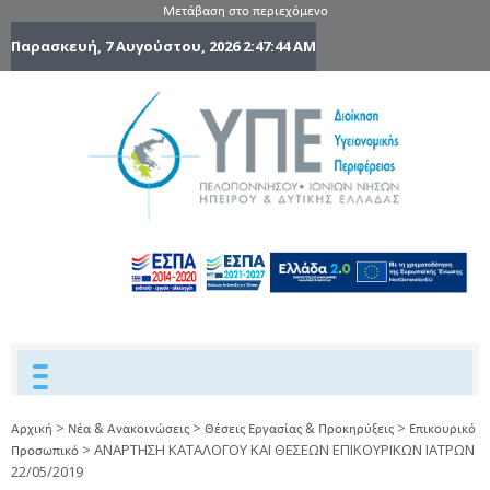
Μετάβαση στο περιεχόμενο
Παρασκευή, 7 Αυγούστου, 2026
2:47:45 AM
6η Υγειονομ
6TH
DYPEDE
Περιφέρε
Πελοποννήσ
Ιονίων Νήσ
Ηπείρου 
Δυτικής
Ελλάδας
>
>
>
Αρχική
Νέα & Ανακοινώσεις
Θέσεις Εργασίας & Προκηρύξεις
Επικουρικό
>
ΑΝΑΡΤΗΣΗ ΚΑΤΑΛΟΓΟΥ ΚΑΙ ΘΕΣΕΩΝ ΕΠΙΚΟΥΡΙΚΩΝ ΙΑΤΡΩΝ
Προσωπικό
22/05/2019