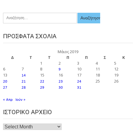
ΠΡΌΣΦΑΤΑ ΣΧΌΛΙΑ
Μάιος 2019
Δ
Τ
Τ
Π
Π
Σ
Κ
1
2
3
4
5
6
7
8
10
11
12
9
13
15
16
17
18
19
14
25
26
20
21
22
23
24
27
28
29
30
31
« Απρ
Ιούν »
ΙΣΤΟΡΙΚΌ ΑΡΧΕΊΟ