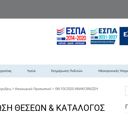
TH DYPEDE
 Υγειονομική Περιφέρεια Πελοποννήσου- Ιονίων Νήσων-Ηπείρου & Δυτι
ηρεσίας
Υγεία
Ενημέρωση Πολιτών
Ηλεκτρονικές Υπηρ
>
>
06/10/2020 ΑΝΑΚΟΙΝΩΣΗ
ηρύξεις
Επικουρικό Προσωπικό
ΩΣΗ ΘΕΣΕΩΝ & ΚΑΤΑΛΟΓΟΣ