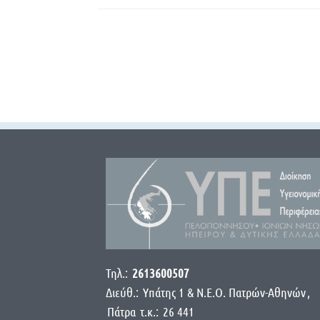
Τηλ.:
2613600507
Διεύθ.:
Yπάτης 1 & Ν.Ε.Ο. Πατρών-Αθηνών
,
Πάτρα
τ.κ.:
26 441