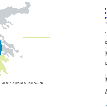
5
1
1
2
«
Κ
,
ό
Θέσεις Εργασίας & Προκηρύξεις