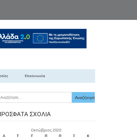
κής Ελλάδας
εσίες
Επικοινωνία
ΠΡΌΣΦΑΤΑ ΣΧΌΛΙΑ
Οκτώβριος 2020
Δ
Τ
Τ
Π
Π
Σ
Κ