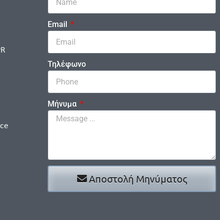
Email
PR
Τηλέφωνο
Μήνυμα
ice
Αποστολή Μηνύματος