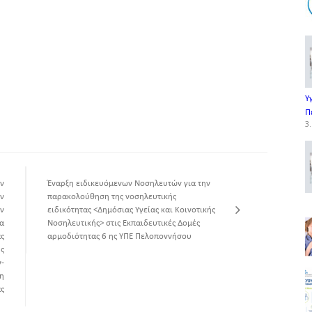
Υ
Π
3.
ν
Έναρξη ειδικευόμενων Νοσηλευτών για την
ν
παρακολούθηση της νοσηλευτικής
ν
ειδικότητας <Δημόσιας Υγείας και Κοινοτικής
α
Νοσηλευτικής> στις Εκπαιδευτικές Δομές
ς
αρμοδιότητας 6 ης ΥΠΕ Πελοποννήσου
ής
-
η
ς