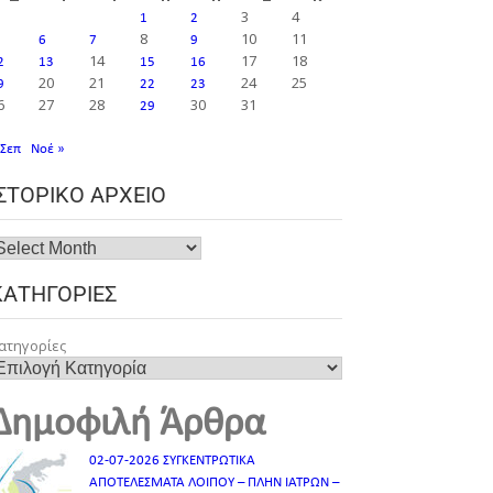
3
4
1
2
8
10
11
6
7
9
14
17
18
2
13
15
16
20
21
24
25
9
22
23
6
27
28
30
31
29
 Σεπ
Νοέ »
ΙΣΤΟΡΙΚΌ ΑΡΧΕΊΟ
ΚΑΤΗΓΟΡΊΕΣ
ατηγορίες
Δημοφιλή Άρθρα
02-07-2026 ΣΥΓΚΕΝΤΡΩΤΙΚΑ
ΑΠΟΤΕΛΕΣΜΑΤΑ ΛΟΙΠΟΥ – ΠΛΗΝ ΙΑΤΡΩΝ –