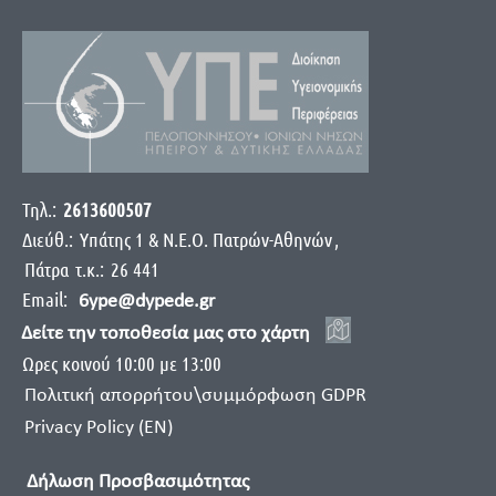
Τηλ.:
2613600507
Διεύθ.:
Yπάτης 1 & Ν.Ε.Ο. Πατρών-Αθηνών
,
Πάτρα
τ.κ.:
26 441
Email:
6ype@dypede.gr
Δείτε την τοποθεσία μας στο χάρτη
Ωρες κοινού 10:00 με 13:00
Πολιτική απορρήτου\συμμόρφωση GDPR
Privacy Policy (EN)
Δήλωση Προσβασιμότητας