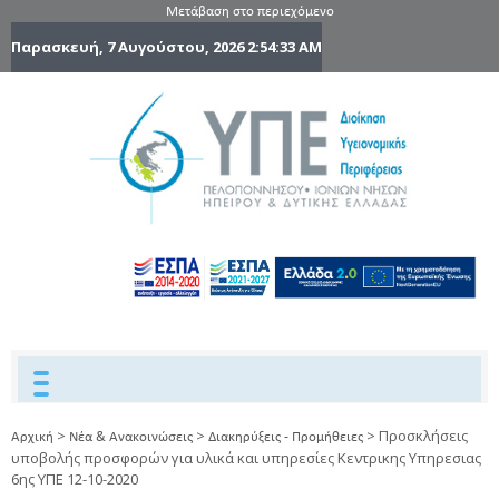
Μετάβαση στο περιεχόμενο
Παρασκευή, 7 Αυγούστου, 2026
2:54:33 AM
6η Υγειονομ
6TH
DYPEDE
Περιφέρε
Πελοποννήσ
Ιονίων Νήσ
Ηπείρου 
Δυτικής
Ελλάδας
>
>
>
Προσκλήσεις
Αρχική
Νέα & Ανακοινώσεις
Διακηρύξεις - Προμήθειες
υποβολής προσφορών για υλικά και υπηρεσίες Κεντρικης Υπηρεσιας
6ης ΥΠΕ 12-10-2020