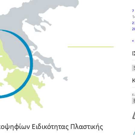
7
1
2
2
«
Κ
οψηφίων Ειδικότητας Πλαστικής