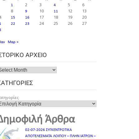
2
3
5
6
1
4
8
10
12
13
9
11
4
17
18
19
20
15
16
24
25
26
27
1
22
23
8
 Ιαν
Μαρ »
ΙΣΤΟΡΙΚΌ ΑΡΧΕΊΟ
ΚΑΤΗΓΟΡΊΕΣ
ατηγορίες
Δημοφιλή Άρθρα
02-07-2026 ΣΥΓΚΕΝΤΡΩΤΙΚΑ
ΑΠΟΤΕΛΕΣΜΑΤΑ ΛΟΙΠΟΥ – ΠΛΗΝ ΙΑΤΡΩΝ –