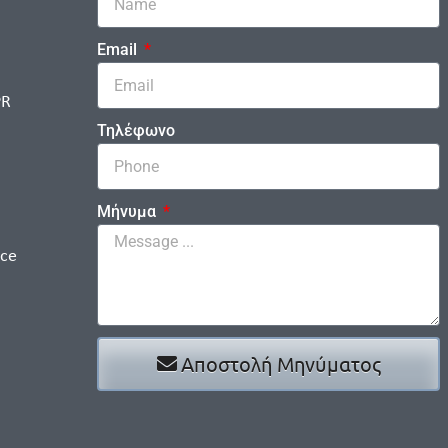
Email
PR
Τηλέφωνο
Μήνυμα
ice
Αποστολή Μηνύματος