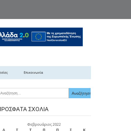
κής Ελλάδας
εσίες
Επικοινωνία
ΠΡΌΣΦΑΤΑ ΣΧΌΛΙΑ
Φεβρουάριος 2022
Δ
Τ
Τ
Π
Π
Σ
Κ