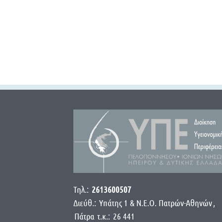
Τηλ.:
2613600507
Διεύθ.:
Yπάτης 1 & Ν.Ε.Ο. Πατρών-Αθηνών
,
Πάτρα
τ.κ.:
26 441