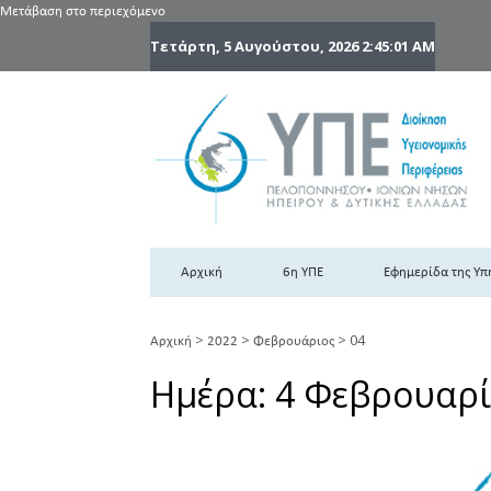
Μετάβαση στο περιεχόμενο
Τετάρτη, 5 Αυγούστου, 2026
2:45:02 AM
6
6η
Αρχική
6η ΥΠΕ
Εφημερίδα της Υπ
>
>
>
04
Αρχική
2022
Φεβρουάριος
Ημέρα:
4 Φεβρουαρί