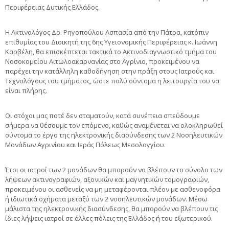
Περιφέρειας Δυτικής Ελλάδος.
Η Ακτινολόγος Δρ. Ρηγοπούλου Ασπασία από την Πάτρα, κατόπιν
επιθυμίας του Διοικητή της 6ης Υγειονομικής Περιφέρειας κ. Ιωάννη
Καρβέλη, θα επισκέπτεται τακτικά το Ακτινοδιαγνωστικό τμήμα του
Νοσοκομείου Αιτωλοακαρνανίας στο Αγρίνιο, προκειμένου να
παρέχει την κατάλληλη καθοδήγηση στην πράξη στους Ιατρούς και
Τεχνολόγους του τμήματος, ώστε πολύ σύντομα η λειτουργία του να
είναι πλήρης.
Οι στόχοι μας ποτέ δεν σταματούν, κατά συνέπεια σπεύδουμε
σήμερα να θέσουμε τον επόμενο, καθώς αναμένεται να ολοκληρωθεί
σύντομα το έργο της ηλεκτρονικής διασύνδεσης των 2 Νοσηλευτικών
Μονάδων Αγρινίου και Ιεράς Πόλεως Μεσολογγίου.
Έτσι οι ιατροί των 2 μονάδων θα μπορούν να βλέπουν το σύνολο των
λήψεων ακτινογραφιών, αξονικών και μαγνητικών τομογραφιών,
προκειμένου οι ασθενείς να μη μεταφέρονται πλέον με ασθενοφόρα
ή ιδιωτικά οχήματα μεταξύ των 2 νοσηλευτικών μονάδων. Μέσω
μάλιστα της ηλεκτρονικής διασύνδεσης, θα μπορούν να βλέπουν τις
ίδιες λήψεις ιατροί σε άλλες πόλεις της Ελλάδος ή του εξωτερικού.