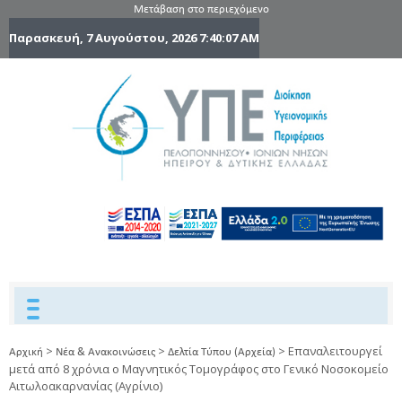
Μετάβαση στο περιεχόμενο
Παρασκευή, 7 Αυγούστου, 2026
7:40:08 AM
6η Υγειονομ
6TH
DYPEDE
Περιφέρε
Πελοποννήσ
Ιονίων Νήσ
Ηπείρου 
Δυτικής
Ελλάδας
>
>
>
Επαναλειτουργεί
Αρχική
Νέα & Ανακοινώσεις
Δελτία Τύπου (Αρχεία)
μετά από 8 χρόνια ο Μαγνητικός Τομογράφος στο Γενικό Νοσοκομείο
Αιτωλοακαρνανίας (Αγρίνιο)