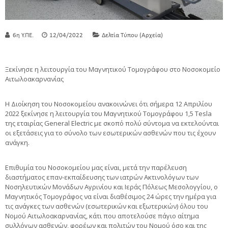
6η Υ.ΠΕ.
12/04/2022
Δελτία Τύπου (Αρχεία)
Ξεκίνησε η λειτουργία του Μαγνητικού Τομογράφου στο Νοσοκομείο
Αιτωλοακαρνανίας
Η Διοίκηση του Νοσοκομείου ανακοινώνει ότι σήμερα 12 Απριλίου
2022 ξεκίνησε η λειτουργία του Μαγνητικού Τομογράφου 1,5 Tesla
της εταιρίας General Electric με σκοπό πολύ σύντομα να εκτελούνται
οι εξετάσεις για το σύνολο των εσωτερικών ασθενών που τις έχουν
ανάγκη.
Επιθυμία του Νοσοκομείου μας είναι, μετά την παρέλευση
διαστήματος επαν-εκπαίδευσης των ιατρών Ακτινολόγων των
Νοσηλευτικών Μονάδων Αγρινίου και Ιεράς Πόλεως Μεσολογγίου, ο
Μαγνητικός Τομογράφος να είναι διαθέσιμος 24 ώρες την ημέρα για
τις ανάγκες των ασθενών (εσωτερικών και εξωτερικών) όλου του
Νομού Αιτωλοακαρνανίας, κάτι που αποτελούσε πάγιο αίτημα
συλλόγων ασθενών, φορέων και πολιτών του Νομού όσο και της