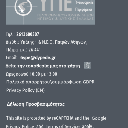
Τηλ.:
2613600507
Διεύθ.:
Yπάτης 1 & Ν.Ε.Ο. Πατρών-Αθηνών
,
Πάτρα
τ.κ.:
26 441
Email:
6ype@dypede.gr
Δείτε την τοποθεσία μας στο χάρτη
Ωρες κοινού 10:00 με 13:00
Πολιτική απορρήτου\συμμόρφωση GDPR
Privacy Policy (EN)
Δήλωση Προσβασιμότητας
This site is protected by reCAPTCHA and the
Google
and
apply
.
Privacy Policy
Terms of Service