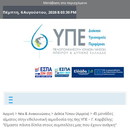
Μετάβαση στο περιεχόμενο
Πέμπτη, 6 Αυγούστου, 2026
8:03:32 PM
6η Υγειονομ
6TH
DYPEDE
Περιφέρε
Πελοποννήσ
Ιονίων Νήσ
Ηπείρου 
Δυτικής
Ελλάδας
>
>
>
45 μονάδες
Αρχική
Νέα & Ανακοινώσεις
Δελτία Τύπου (Αρχεία)
αίματος στην εθελοντική αιμοδοσία της 6ης ΥΠΕ – Γ. Καρβέλης:
“Είμαστε πάντα δίπλα στους συμπολίτες μας που έχουν ανάγκη”