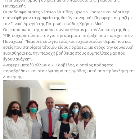
Τη σημερινή δράση στήριξε με την παρουσία της η ομάδα της
Παναχαϊκής.
Οι ποδοσφαιριστές Νέστωρ Μυτίδης, Ignacio Liporace και Λόρι Κέρι,
επισκέφθηκαν τα γραφεία της 6ης Υγειονομικής Περιφέρειας μαζί με
τον Γενικό Αρχηγό της Πατρινής ομάδας Χρήστο Μικέ.
Οι εκπρόσωποι της ομάδας συναντήθηκαν με τον Διοικητή της 6ης
ΥΠΕ, ευχαριστώντας τον για την αμέριστη στήριξη που παρέχει στην
Παναχαϊκή. “Είμαστε εδώ για εσάς και ευχαριστούμε θερμά που και
εσείς που στηρίζετε τέτοιου είδους δράσεις, με στόχο την κοινωνική
ευαισθησία και την παροχή βοήθειας στους συμπολίτες μας που
έχουν ανάγκη”.
Ανέφερε μεταξύ άλλων ο κ. Καρβέλης, ο οποίος πρόσφατα
παραβρέθηκε και στον Αγιασμό της ομάδας, μετά από πρόσκληση της
διοίκησης.