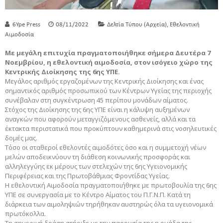
,
6Ype Press
08/11/2022
Δελτία Τύπου (Αρχεία)
Εθελοντική
Αιμοδοσία
Με μεγάλη επιτυχία πραγματοποιήθηκε σήμερα Δευτέρα 7
Νοεμβρίου, η εθελοντική αιμοδοσία, στον ισόγειο χώρο της
Κεντρικής Διοίκησης της 6ης ΥΠΕ.
Μεγάλος αριθμός εργαζομένων της Κεντρικής Διοίκησης και ένας
σημαντικός αριθμός προσωπικού των Κέντρων Υγείας της περιοχής
συνέβαλαν στη συγκέντρωση 45 περίπου μονάδων αίματος.
Στόχος της Διοίκησης της 6ης ΥΠΕ είναι η κάλυψη αυξημένων
αναγκών που αφορούν μεταγγιζόμενους ασθενείς, αλλά και τα
έκτακτα περιστατικά που προκύπτουν καθημερινά στις νοσηλευτικές
δομές μας.
Τόσο οι σταθεροί εθελοντές αιμοδότες όσο και η συμμετοχή νέων
μελών αποδεικνύουν τη διάθεση κοινωνικής προσφοράς και
αλληλεγγύης εκ μέρους των στελεχών της 6ης Υγειονομικής
Περιφέρειας και της Πρωτοβάθμιας Φροντίδας Υγείας.
Η εθελοντική Αιμοδοσία πραγματοποιήθηκε με πρωτοβουλία της 6ης
ΥΠΕ σε συνεργασία με το Κέντρο Αίματος του Π.Γ.Ν.Π. Κατά τη
διάρκεια των αιμοληψιών τηρήθηκαν αυστηρώς όλα τα υγειονομικά
πρωτόκολλα.