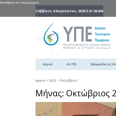
Μετάβαση στο περιεχόμενο
Σάββατο, 8 Αυγούστου, 2026
3:21:27 AM
6
6η
Αρχική
6η ΥΠΕ
Εφημερίδα της Υπ
>
>
Οκτώβριος
Αρχική
2022
Μήνας:
Οκτώβριος 