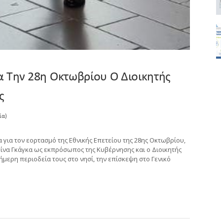
ια Την 28η Οκτωβρίου Ο Διοικητής
ς
ία)
 για τον εορτασμό της Εθνικής Επετείου της 28ης Οκτωβρίου,
να Γκάγκα ως εκπρόσωπος της Κυβέρνησης και ο Διοικητής
ιήμερη περιοδεία τους στο νησί, την επίσκεψη στο Γενικό