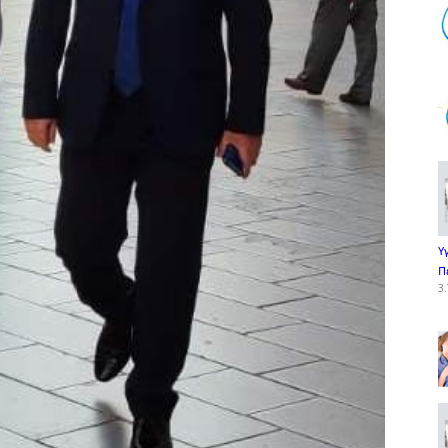
Υ
Π
3.