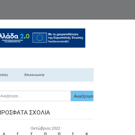
κής Ελλάδας
εσίες
Επικοινωνία
ΠΡΌΣΦΑΤΑ ΣΧΌΛΙΑ
Οκτώβριος 2022
Δ
Τ
Τ
Π
Π
Σ
Κ