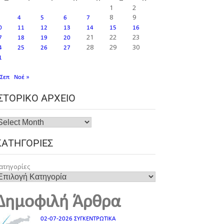
1
2
8
9
4
5
6
7
0
11
12
13
14
15
16
21
22
23
7
18
19
20
28
29
30
4
25
26
27
1
 Σεπ
Νοέ »
ΙΣΤΟΡΙΚΌ ΑΡΧΕΊΟ
ΚΑΤΗΓΟΡΊΕΣ
ατηγορίες
Δημοφιλή Άρθρα
02-07-2026 ΣΥΓΚΕΝΤΡΩΤΙΚΑ