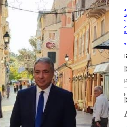
3
1
1
2
3
«
Κ