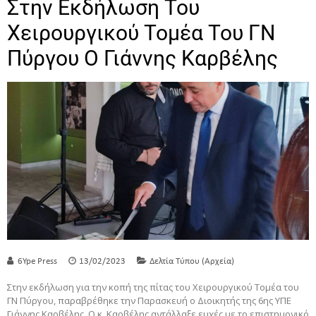
Στην Εκδήλωση Του
Χειρουργικού Τομέα Του ΓΝ
Πύργου O Γιάννης Καρβέλης
6Ype Press
13/02/2023
Δελτία Τύπου (Αρχεία)
Στην εκδήλωση για την κοπή της πίτας του Χειρουργικού Τομέα του
ΓΝ Πύργου, παραβρέθηκε την Παρασκευή ο Διοικητής της 6ης ΥΠΕ
Γιάννης Καρβέλης. Ο κ. Καρβέλης αντάλλαξε ευχές με το επιστημονικό