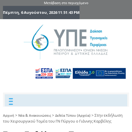
Μετάβαση στο περιεχόμενο
Πέμπτη, 6 Αυγούστου, 2026
11:51:44 PM
6η Υγειονομ
6TH
DYPEDE
Περιφέρε
Πελοποννήσ
Ιονίων Νήσ
Ηπείρου 
Δυτικής
Ελλάδας
>
>
>
Στην εκδήλωση
Αρχική
Νέα & Ανακοινώσεις
Δελτία Τύπου (Αρχεία)
του Χειρουργικού Τομέα του ΓΝ Πύργου o Γιάννης Καρβέλης