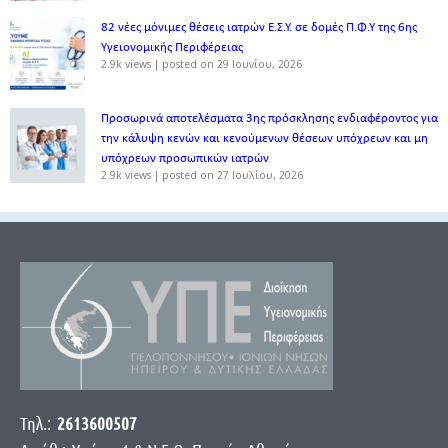
82 νέες μόνιμες θέσεις ιατρών Ε.Σ.Υ. σε δομές Π.Φ.Υ της 6ης
Υγειονομικής Περιφέρειας
2.9k views
|
posted on 29 Ιουνίου, 2026
Προσωρινά αποτελέσματα 3ης πρόσκλησης ενδιαφέροντος για
την κάλυψη κενών και κενούμενων θέσεων υπόχρεων και μη
υπόχρεων προσωπικών ιατρών
2.9k views
|
posted on 27 Ιουλίου, 2026
Τηλ.:
2613600507