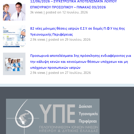
12/06/2026 – ΣΥΓΚΕΤΡΩΤΙΚΑ ΑΠΟΤΕΛΕΣΜΑΤΑ ΛΟΙΠΟΥ
ΕΠΙΚΟΥΡΙΚΟΥ ΠΡΟΣΩΠΙΚΟΥ – ΠΙΝΑΚΑΣ 03/2026
3k views
|
posted on 12 Ιουνίου, 2026
82 νέες μόνιμες θέσεις ιατρών Ε.Σ.Υ. σε δομές Π.Φ.Υ της 6ης
Υγειονομικής Περιφέρειας
2.9k views
|
posted on 29 Ιουνίου, 2026
Προσωρινά αποτελέσματα 3ης πρόσκλησης ενδιαφέροντος για
την κάλυψη κενών και κενούμενων θέσεων υπόχρεων και μη
υπόχρεων προσωπικών ιατρών
2.9k views
|
posted on 27 Ιουλίου, 2026