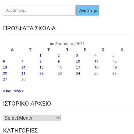
ΠΡΌΣΦΑΤΑ ΣΧΌΛΙΑ
Φεβρουάριος 2023
Δ
Τ
Τ
Π
Π
Σ
Κ
4
5
1
2
3
11
12
6
7
8
9
10
16
18
19
13
14
15
17
25
20
21
22
23
24
26
28
27
« Ιαν
Μαρ »
ΙΣΤΟΡΙΚΌ ΑΡΧΕΊΟ
ΚΑΤΗΓΟΡΊΕΣ