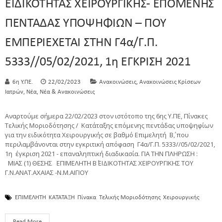
ΕΙΔΙΚΟΤΗΤΑΣ ΧΕΙΡΟΥΡΓΙΚΗΣ- ΕΠΟΜΕΝΗΣ
ΠΕΝΤΑΔΑΣ ΥΠΟΨΗΦΙΩΝ – ΠΟΥ
ΕΜΠΕΡΙΕΧΕΤΑΙ ΣΤΗΝ Γ4α/Γ.Π.
5333//05/02/2021, 1η ΕΓΚΡΙΣΗ 2021
,
6η Υ.ΠΕ.
22/02/2023
Ανακοινώσεις
Ανακοινώσεις Κρίσεων
,
,
Ιατρών
Νέα
Νέα & Ανακοινώσεις
Αναρτούμε σήμερα 22/02/2023 στον ιστότοπο της 6ης Υ.ΠΕ, Πίνακες
Τελικής Μοριοδότησης / Κατάταξης επόμενης πεντάδας υποψηφίων
για την ειδικότητα Χειρουργικής σε βαθμό Επιμελητή Β΄, που
περιλαμβάνονται στην εγκριτική απόφαση Γ4α/Γ.Π. 5333//05/02/2021,
1η έγκριση 2021 - επαναληπτική διαδικασία. ΓΙΑ ΤΗΝ ΠΛΗΡΩΣΗ :
ΜΙΑΣ (1) ΘΕΣΗΣ ΕΠΙΜΕΛΗΤΗ Β΄ ΕΙΔΙΚΟΤΗΤΑΣ ΧΕΙΡΟΥΡΓΙΚΗΣ ΤΟΥ
Γ.Ν.ΑΝΑΤ.ΑΧΑΙΑΣ -Ν.Μ.ΑΙΓΙΟΥ
ΕΠΙΜΕΛΗΤΗ
ΚΑΤΑΤΑΞΗ
Πίνακα Τελικής Μοριοδότησης
Χειρουργικής
Read More