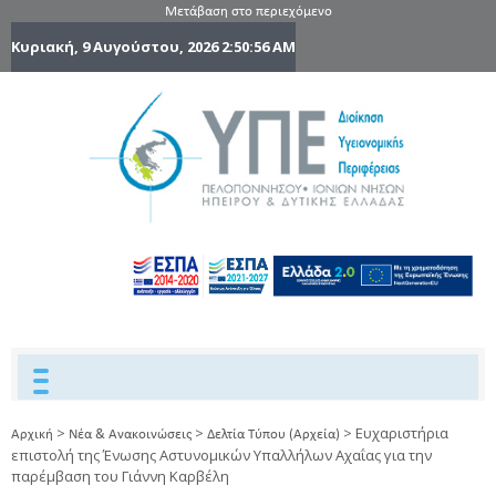
Μετάβαση στο περιεχόμενο
Κυριακή, 9 Αυγούστου, 2026
2:50:57 AM
6η Υγειονομ
6TH
DYPEDE
Περιφέρε
Πελοποννήσ
Ιονίων Νήσ
Ηπείρου 
Δυτικής
Ελλάδας
>
>
>
Ευχαριστήρια
Αρχική
Νέα & Ανακοινώσεις
Δελτία Τύπου (Αρχεία)
επιστολή της Ένωσης Αστυνομικών Υπαλλήλων Αχαΐας για την
παρέμβαση του Γιάννη Καρβέλη