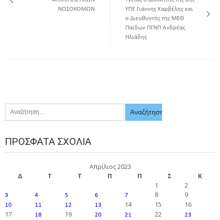
ΝΟΣΟΚΟΜΩΝ
ΥΠΕ Γιάννης Καρβέλης και
ο Διευθυντής της ΜΕΘ
Παίδων ΠΓΝΠ Ανδρέας
Ηλιάδης
ΠΡΌΣΦΑΤΑ ΣΧΌΛΙΑ
Απρίλιος 2023
Δ
Τ
Τ
Π
Π
Σ
Κ
1
2
8
9
3
4
5
6
7
14
15
16
10
11
12
13
17
19
22
18
20
21
23