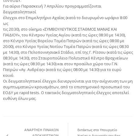
τον ΕΟΔΥ.
Για αύριο Παρασκευή 7 Απριλίου προγραμματίζονται
δειγματοληπτικοί
έλεγχοι στο Επιμελητήριο Αχαΐας (κατά το διευρυμένο ωράριο 8:00
ως
τις 20:30), στο οίκημα «ΣΥΜΒΟΥΛΕΥΤΙΚΟΣ ΣΤΑΘΜΟΣ ΜΑΝΑΣ ΚΑΙ
ΠΑΙΔΙΟΥ», του Κέντρου Υγείας Αιγίου (κατά τις ώρες 08:30 με 14:30),
στο Κέντρο Υγείας Βορείου Τομέα Πατρών (κατά τις ώρες 08:00 με
20:00), στο Κέντρο Υγείας Νοτίου Τομέα Πατρών (κατά τις ώρες 08:30
με 14:30), στο Πελοποννησιακό Στάδιο, επί της Γ. Ρίτσου (κατά τις ώρες
08:30 με 14:30), στο Σταυροπούλειο Πολιτιστικό Κέντρο Βραχνείκων
(κατά τις ώρες 08:30 με 14:30) και στον προαύλιο χώρο του Γ.Ν.
Πατρών «Αγ. Ανδρέας» (κατά τις ώρες 08:00 με 14:30) για το ευρύ
κοινό.
Οι δειγματοληπτικοί έλεγχοι διενεργούνται για την ανίχνευση των μη
συμπτωματικών κρουσμάτων, από το επιστημονικό προσωπικό του
ΕΟΔΥ με rapid tests. Ο τακτικός δειγματοληπτικός έλεγχος αποτελεί
ευθύνη όλων μας.
ΑΝΑΡΤΗΣΗ ΠΙΝΑΚΩΝ
Εκτάκτως στο Υπουργείο
ΑΠΟΚΛΕΙΣΤΙΚΩΝ
Υγείας ο Διοικητής της 6ης