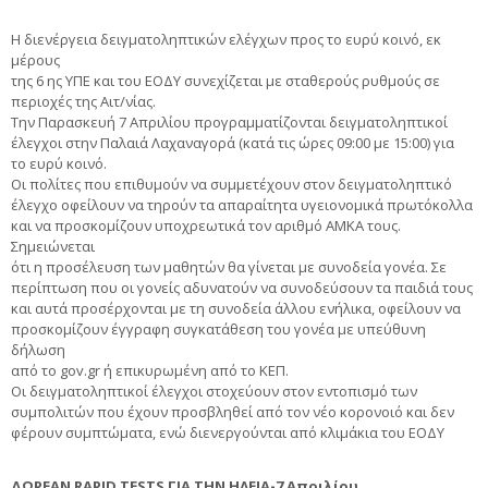
Η διενέργεια δειγματοληπτικών ελέγχων προς το ευρύ κοινό, εκ
μέρους
της 6 ης ΥΠΕ και του ΕΟΔΥ συνεχίζεται με σταθερούς ρυθμούς σε
περιοχές της Αιτ/νίας.
Την Παρασκευή 7 Απριλίου προγραμματίζονται δειγματοληπτικοί
έλεγχοι στην Παλαιά Λαχαναγορά (κατά τις ώρες 09:00 με 15:00) για
το ευρύ κοινό.
Οι πολίτες που επιθυμούν να συμμετέχουν στον δειγματοληπτικό
έλεγχο οφείλουν να τηρούν τα απαραίτητα υγειονομικά πρωτόκολλα
και να προσκομίζουν υποχρεωτικά τον αριθμό ΑΜΚΑ τους.
Σημειώνεται
ότι η προσέλευση των μαθητών θα γίνεται με συνοδεία γονέα. Σε
περίπτωση που οι γονείς αδυνατούν να συνοδεύσουν τα παιδιά τους
και αυτά προσέρχονται με τη συνοδεία άλλου ενήλικα, οφείλουν να
προσκομίζουν έγγραφη συγκατάθεση του γονέα με υπεύθυνη
δήλωση
από το gov.gr ή επικυρωμένη από το ΚΕΠ.
Οι δειγματοληπτικοί έλεγχοι στοχεύουν στον εντοπισμό των
συμπολιτών που έχουν προσβληθεί από τον νέο κορονοιό και δεν
φέρουν συμπτώματα, ενώ διενεργούνται από κλιμάκια του ΕΟΔΥ
ΔΩΡΕΑΝ RAPID TESTS ΓΙΑ ΤΗΝ ΗΛΕΙΑ-7 Απριλίου