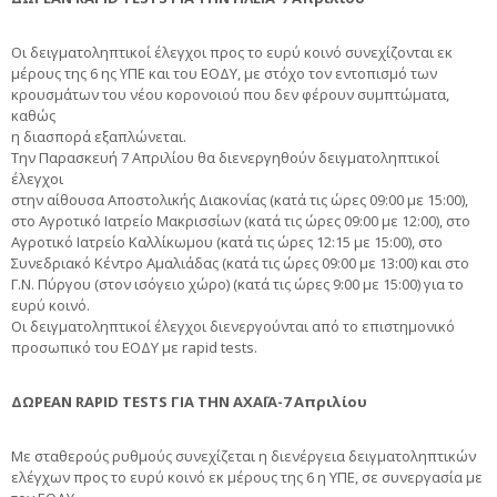
Οι δειγματοληπτικοί έλεγχοι προς το ευρύ κοινό συνεχίζονται εκ
μέρους της 6 ης ΥΠΕ και του ΕΟΔΥ, με στόχο τον εντοπισμό των
κρουσμάτων του νέου κορονοιού που δεν φέρουν συμπτώματα,
καθώς
η διασπορά εξαπλώνεται.
Την Παρασκευή 7 Απριλίου θα διενεργηθούν δειγματοληπτικοί
έλεγχοι
στην αίθουσα Αποστολικής Διακονίας (κατά τις ώρες 09:00 με 15:00),
στο Αγροτικό Ιατρείο Μακρισσίων (κατά τις ώρες 09:00 με 12:00), στο
Αγροτικό Ιατρείο Καλλίκωμου (κατά τις ώρες 12:15 με 15:00), στο
Συνεδριακό Κέντρο Αμαλιάδας (κατά τις ώρες 09:00 με 13:00) και στο
Γ.Ν. Πύργου (στον ισόγειο χώρο) (κατά τις ώρες 9:00 με 15:00) για το
ευρύ κοινό.
Οι δειγματοληπτικοί έλεγχοι διενεργούνται από το επιστημονικό
προσωπικό του ΕΟΔΥ με rapid tests.
ΔΩΡΕΑΝ RAPID TESTS ΓΙΑ ΤΗΝ ΑΧΑΪΑ-7 Απριλίου
Με σταθερούς ρυθμούς συνεχίζεται η διενέργεια δειγματοληπτικών
ελέγχων προς το ευρύ κοινό εκ μέρους της 6 η ΥΠΕ, σε συνεργασία με