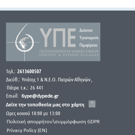
Τηλ.:
2613600507
Διεύθ.:
Yπάτης 1 & Ν.Ε.Ο. Πατρών-Αθηνών
,
Πάτρα
τ.κ.:
26 441
Email:
6ype@dypede.gr
Δείτε την τοποθεσία μας στο χάρτη
Ωρες κοινού 10:00 με 13:00
Πολιτική απορρήτου\συμμόρφωση GDPR
Privacy Policy (EN)