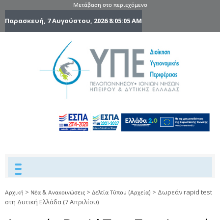
Μετάβαση στο περιεχόμενο
Παρασκευή, 7 Αυγούστου, 2026
8:05:05 AM
6η Υγειονομ
6TH
DYPEDE
Περιφέρε
Πελοποννήσ
Ιονίων Νήσ
Ηπείρου 
Δυτικής
Ελλάδας
>
>
>
Δωρεάν rapid test
Αρχική
Νέα & Ανακοινώσεις
Δελτία Τύπου (Αρχεία)
στη Δυτική Ελλάδα (7 Απριλίου)