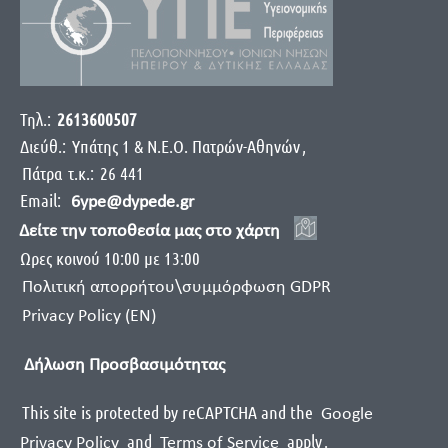
Τηλ.:
2613600507
Διεύθ.:
Yπάτης 1 & Ν.Ε.Ο. Πατρών-Αθηνών
,
Πάτρα
τ.κ.:
26 441
Email:
6ype@dypede.gr
Δείτε την τοποθεσία μας στο χάρτη
Ωρες κοινού 10:00 με 13:00
Πολιτική απορρήτου\συμμόρφωση GDPR
Privacy Policy (EN)
Δήλωση Προσβασιμότητας
This site is protected by reCAPTCHA and the
Google
and
apply
.
Privacy Policy
Terms of Service