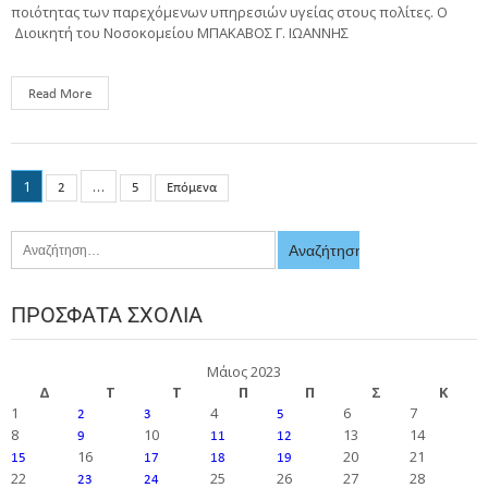
ποιότητας των παρεχόμενων υπηρεσιών υγείας στους πολίτες. Ο
Διοικητή του Νοσοκομείου ΜΠΑΚΑΒΟΣ Γ. ΙΩΑΝΝΗΣ
Read More
1
…
2
5
Επόμενα
ΠΡΌΣΦΑΤΑ ΣΧΌΛΙΑ
Μάιος 2023
Δ
Τ
Τ
Π
Π
Σ
Κ
1
4
6
7
2
3
5
8
10
13
14
9
11
12
16
20
21
15
17
18
19
22
25
26
27
28
23
24