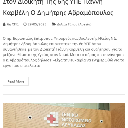
Στον Διοικητή Της 6ης ΥΠΕ Γιάννη
Καρβέλη Ο Δημήτρης Αβραμόπουλος
6η Υ.ΠΕ.
29/05/2023
Δελτία Τύπου (Αρχεία)
Ο πρ. Ευρωπαίος Επίτροπος, Υπουργός και βουλευτής Ηλείας ΝΔ,
Δημήτρης Αβραμόπουλος επισκέφτηκε την 6η ΥΠΕ όπου
συναντήθηκε με τον Διοικητή Γιάννη Καρβέλη και συζήτησαν για τα
μείζονα θέματα της Υγείας στον Νομό. Μετά το πέρας της συνάντησης
ο κ. Αβραμόπουλος δήλωσε: «Είχα την ευκαιρία να ενημερωθώ για το
έργο που επιτελείται
Read More