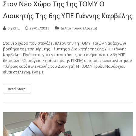
Στον Νέο Χώρο Της 1ης ΤΟΜΥ Ο
Διοικητής Της 6ης ΥΠΕ Γιάννης Καρβέλης
6η Υ.ΠΕ.
29/05/2023
Δελτία Τύπου (Αρχεία)
Στο νέο χώρο που στεγάζει πλέον την 1η ΤΟΜΥ (Τριών Ναυάρχων),
βρέθηκε το μεσημέρι της Πέμπτης ο Διοικητής της 6ης ΥΠΕ Γιάννης
Καρβέλης. Πρόκειται για εγκαταστάσεις που ανήκουν στην 6η ΥΠΕ
(Μιαούλη 42, ισόγειο κτιρίου πρωην ΠΙΚΠΑ) οι οποίες ανακαινίστηκαν
πλήρως κατόπιν εντολής του Διοικητή. Η Τ.ΟΜ.Υ Τριών Ναυάρχων
είναι στελεχωμένη με
Read More