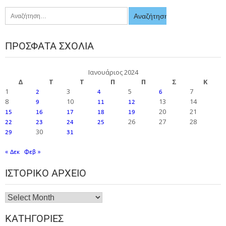
ΠΡΌΣΦΑΤΑ ΣΧΌΛΙΑ
Ιανουάριος 2024
Δ
Τ
Τ
Π
Π
Σ
Κ
1
3
5
7
2
4
6
8
10
13
14
9
11
12
20
21
15
16
17
18
19
26
27
28
22
23
24
25
30
29
31
« Δεκ
Φεβ »
ΙΣΤΟΡΙΚΌ ΑΡΧΕΊΟ
ΚΑΤΗΓΟΡΊΕΣ