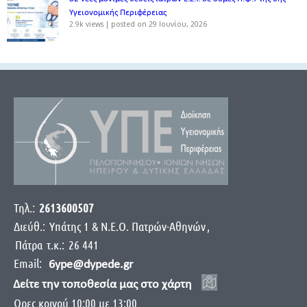
Υγειονομικής Περιφέρειας
2.9k views
|
posted on 29 Ιουνίου, 2026
Τηλ.:
2613600507
Διεύθ.:
Yπάτης 1 & Ν.Ε.Ο. Πατρών-Αθηνών
,
Πάτρα
τ.κ.:
26 441
Email:
6ype@dypede.gr
Δείτε την τοποθεσία μας στο χάρτη
Ωρες κοινού 10:00 με 13:00