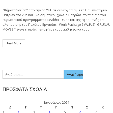
"Βήματα Υγείας" από την 6η ΥΠΕ σε συνεργασία με το Πανεπιστήμιο
Πατρών στο 29ο και 32ο Δημοτικό Σχολείο Πατρών Στo πλαίσιο του
ευρωπαϊκού προγράμματος Health4EUKids και της εφαρμογής και
υλοποίησης του Πακέτου Εργασίας - Work Package 5 (W.P. 5) “GRUNAU
MOVES ” έγινε η πρώτη επαφή με τους μαθητές και τους
Read More
ΠΡΌΣΦΑΤΑ ΣΧΌΛΙΑ
Ιανουάριος 2024
Δ
Τ
Τ
Π
Π
Σ
Κ
1
3
5
7
2
4
6