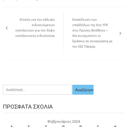
Αίτηση για την κάλυψη
Εκπαίδευση των
ειδικευόμενων
υπαλλήλων της 6ης ΥΠΕ
νοσηλευτών για την λήψη
στις Πρώτες Βοήθειες –
νοσηλευτικής ειδικότητας
Θα συνεχιστούν οι
δράσεις σε συνεργασία με
τον ΕΕΣ Πάτρας
ΠΡΌΣΦΑΤΑ ΣΧΌΛΙΑ
Φεβρουάριος 2024
Δ
Τ
Τ
Π
Π
Σ
Κ