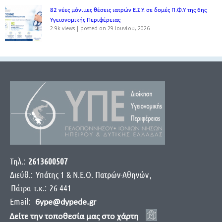
82 νέες μόνιμες θέσεις ιατρών Ε.Σ.Υ. σε δομές Π.Φ.Υ της 6ης
Υγειονομικής Περιφέρειας
2.9k views
|
posted on 29 Ιουνίου, 2026
Τηλ.:
2613600507
Διεύθ.:
Yπάτης 1 & Ν.Ε.Ο. Πατρών-Αθηνών
,
Πάτρα
τ.κ.:
26 441
Email:
6ype@dypede.gr
Δείτε την τοποθεσία μας στο χάρτη