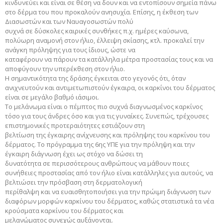
κινδυνεύει και είναι σε θέση να δουν και να εντοπίσουν σημεία πάνω
στο δέρμα του που προκαλούν ανησυχία. Επίσης, η έκθεση των
Διασωστών και των Ναυαγοσωστών πολύ
συχνά σε δύσκολες καιρικές συνθήκες π.χ. ημέρες καύσωνα,
πολύωρη αναμονή στον ήλιο, έλλειψη σκίασης, κτλ. προκαλεί την
ανάγκη πρόληψης για τους ίδιους, ώστε να
καταφέρουν να πάρουν τα κατάλληλα μέτρα προστασίας τους και να
αποφύγουν την υπερέκθεση στον ήλιο.
Η σημαντικότητα της δράσης έγκειται στο γεγονός ότι, όταν
ανιχνευτούν και αντιμετωπιστούν έγκαιρα, οι καρκίνοι του δέρματος
είναι σε μεγάλο βαθμό ιάσιμοι.
Το μελάνωμα είναι ο πέμπτος πιο συχνά διαγνωσμένος καρκίνος
τόσο για τους άνδρες όσο και για τις γυναίκες. Συνεπώς, τρέχουσες
επιστημονικές προτεραιότητες εστιάζουν στη
βελτίωση της έγκαιρης ανίχνευσης και πρόληψης του καρκίνου του
δέρματος. Το πρόγραμμα της 6ης ΥΠΕ για την πρόληψη και την
έγκαιρη διάγνωση έχει ως στόχο να δώσει τη
δυνατότητα σε περισσότερους ανθρώπους να μάθουν ποιες
συνήθειες προστασίας από τον ήλιο είναι κατάλληλες για αυτούς, να
βελτιώσει την πρόσβαση στη δερματολογική
περίθαλψη και να ευαισθητοποιήσει για την πρώιμη διάγνωση των
διαφόρων μορφών καρκίνου του δέρματος, καθώς στατιστικά τα νέα
κρούσματα καρκίνου του δέρματος και
μελανώματος συνεχώς αυξάνονται.