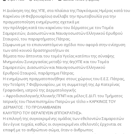
Η Διοίκηση της 6ης ΥΠΕ, στα πλαίσια της Παγκόσμιας Ημέρας κατά του
Καρκίνου (4 Φεβρουαρίου) ανέλαβε την πρωτοβουλία για την
πραγματοποίηση ενημέρωσης σχετικά με
την πρόληψη κατά του καρκίνου του δέρματος με τον Τομέα
Σαμαρειτών, Διασωστών και Ναυαγοσωστών Ελληνικού Ερυθρού
Σταυρού, του παραρτήματος Πάτρας.
Σύμφωνα με το επισυναπτόμενο σχέδιο που αφορά στην ενίσχυση
των από κοινού δραστηριοτήτων σε
θέματα που άπτονται του τομέα Υγείας κατόπιν της σύναψης
Μνημονίου Συνεργασίας μεταξύ της 6ηςΥΠΕ και του Τομέα
Σαμαρειτών, Διασωστών και Ναυαγοσωστών Ελληνικού
Ερυθρού Σταυρού, παράρτημα Πάτρας.
Η ενημέρωση πραγματοποιήθηκε στους χώρους του Ε.Ε.Σ. Πάτρας,
την Τετάρτη 7 Φεβρουαρίου, με τη συμμετοχή της Δρ Κατερίνας
Γραφανάκη, ιατρού της Δερματολογικής
– Αφροδισιολογικής Κλινικής ΠΓΝΠ και μέλος Ε.ΔΙ.Π. του Τμήματος
Ιατρικής του Πανεπιστημίου Πατρών με τίτλο:« ΚΑΡΚΙΝΟΣ ΤΟΥ
ΔΕΡΜΑΤΟΣ : ΤΟ ΠΡΟΛΑΜΒΑΝΕΙΝ
ΚΑΛΥΤΕΡΟ ΤΟΥ ΘΕΡΑΠΕΥΕΙΝ (ΙΠΠΟΚΡΑΤΗΣ)».
Η επιλογή της συγκεκριμένης ομάδας των εθελοντών Σαμαρειτών
δεν έγινε τυχαία, καθώς οι συγκεκριμένοι εθελοντές έρχονται σε
επαφή με το ανθρώπινο σώμα, όταν ο άνθρωπος