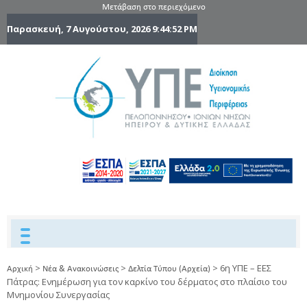
Μετάβαση στο περιεχόμενο
Παρασκευή, 7 Αυγούστου, 2026
9:44:54 PM
6η Υγειονομ
6TH
DYPEDE
Περιφέρε
Πελοποννήσ
Ιονίων Νήσ
Ηπείρου 
Δυτικής
Ελλάδας
>
>
>
6η ΥΠΕ – ΕΕΣ
Αρχική
Νέα & Ανακοινώσεις
Δελτία Τύπου (Αρχεία)
Πάτρας: Ενημέρωση για τον καρκίνο του δέρματος στο πλαίσιο του
Μνημονίου Συνεργασίας