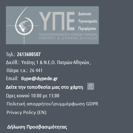
Τηλ.:
2613600507
Διεύθ.:
Yπάτης 1 & Ν.Ε.Ο. Πατρών-Αθηνών
,
Πάτρα
τ.κ.:
26 441
Email:
6ype@dypede.gr
Δείτε την τοποθεσία μας στο χάρτη
Ωρες κοινού 10:00 με 13:00
Πολιτική απορρήτου\συμμόρφωση GDPR
Privacy Policy (EN)
Δήλωση Προσβασιμότητας