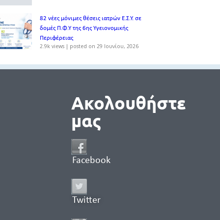
82 νέες μόνιμες θέσεις ιατρών Ε.Σ.Υ. σε
δομές Π.Φ.Υ της 6ης Υγειονομικής
Περιφέρειας
2.9k views
|
posted on 29 Ιουνίου, 2026
Ακολουθήστε
μας
Facebook
Twitter