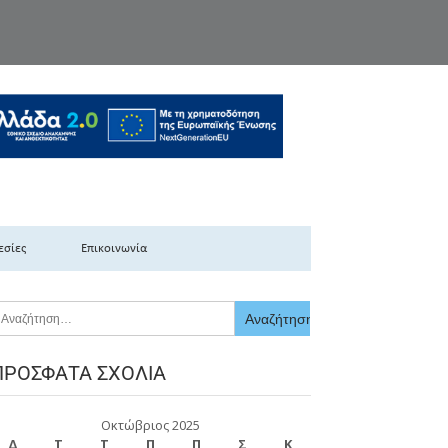
κής Ελλάδας
εσίες
Επικοινωνία
ΠΡΌΣΦΑΤΑ ΣΧΌΛΙΑ
Οκτώβριος 2025
Δ
Τ
Τ
Π
Π
Σ
Κ