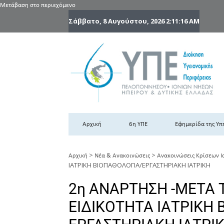
Μετάβαση στο περιεχόμενο
Σάββατο, 8 Αυγούστου, 2026
2:11:18 AM
6
6η
Αρχική
6η ΥΠΕ
Εφημερίδα της Υπ
>
>
Αρχική
Νέα & Ανακοινώσεις
Ανακοινώσεις Κρίσεων Ι
ΙΑΤΡΙΚΗ ΒΙΟΠΑΘΟΛΟΓΙΑ/ΕΡΓΑΣΤΗΡΙΑΚΗ ΙΑΤΡΙΚΗ
2η ΑΝΑΡΤΗΣΗ -ΜΕΤΑ Τ
ΕΙΔΙΚΟΤΗΤΑ ΙΑΤΡΙΚΗ