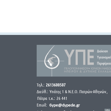
Τηλ.:
2613600507
Διεύθ.:
Yπάτης 1 & Ν.Ε.Ο. Πατρών-Αθηνών
,
Πάτρα
τ.κ.:
26 441
Email:
6ype@dypede.gr