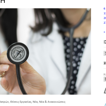
ΚΗ
6
1
2
2
«
Κ
,
,
,
 Ιατρών
Θέσεις Εργασίας
Νέα
Νέα & Ανακοινώσεις