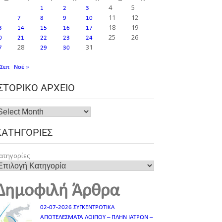
4
5
1
2
3
11
12
7
8
9
10
18
19
3
14
15
16
17
25
26
0
21
22
23
24
28
31
7
29
30
 Σεπ
Νοέ »
ΙΣΤΟΡΙΚΌ ΑΡΧΕΊΟ
ΚΑΤΗΓΟΡΊΕΣ
ατηγορίες
Δημοφιλή Άρθρα
02-07-2026 ΣΥΓΚΕΝΤΡΩΤΙΚΑ
ΑΠΟΤΕΛΕΣΜΑΤΑ ΛΟΙΠΟΥ – ΠΛΗΝ ΙΑΤΡΩΝ –