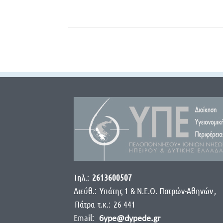
Τηλ.:
2613600507
Διεύθ.:
Yπάτης 1 & Ν.Ε.Ο. Πατρών-Αθηνών
,
Πάτρα
τ.κ.:
26 441
Email:
6ype@dypede.gr