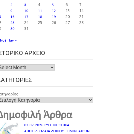
4
6
7
2
3
5
13
14
9
10
11
12
20
21
5
16
17
18
19
2
24
25
26
27
28
23
9
31
30
 Νοέ
Ιαν »
ΙΣΤΟΡΙΚΌ ΑΡΧΕΊΟ
ΚΑΤΗΓΟΡΊΕΣ
ατηγορίες
Δημοφιλή Άρθρα
02-07-2026 ΣΥΓΚΕΝΤΡΩΤΙΚΑ
ΑΠΟΤΕΛΕΣΜΑΤΑ ΛΟΙΠΟΥ – ΠΛΗΝ ΙΑΤΡΩΝ –