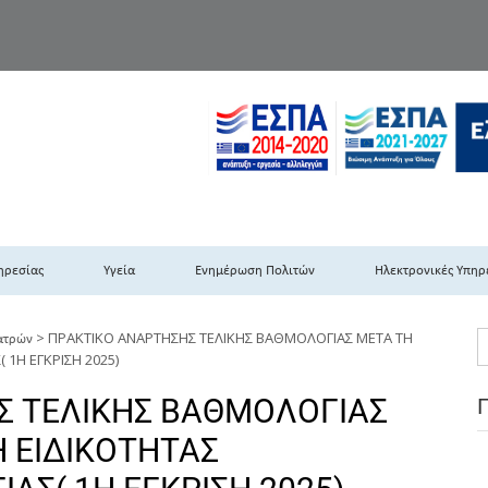
TH DYPEDE
 Υγειονομική Περιφέρεια Πελοποννήσου- Ιονίων Νήσων-Ηπείρου & Δυτι
ηρεσίας
Υγεία
Ενημέρωση Πολιτών
Ηλεκτρονικές Υπηρ
>
ΠΡΑΚΤΙΚΟ ΑΝΑΡΤΗΣΗΣ ΤΕΛΙΚΗΣ ΒΑΘΜΟΛΟΓΙΑΣ ΜΕΤΑ ΤΗ
ατρών
1Η ΕΓΚΡΙΣΗ 2025)
Σ ΤΕΛΙΚΗΣ ΒΑΘΜΟΛΟΓΙΑΣ
 ΕΙΔΙΚΟΤΗΤΑΣ