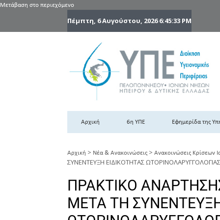
Μετάβαση στο περιεχόμενο
Πέμπτη, 6 Αυγούστου, 2026
6:45:33 PM
6
6η
Αρχική
6η ΥΠΕ
Εφημερίδα της Υπ
>
>
Αρχική
Νέα & Ανακοινώσεις
Ανακοινώσεις Κρίσεων Ι
ΣΥΝΕΝΤΕΥΞΗ ΕΙΔΙΚΟΤΗΤΑΣ ΩΤΟΡΙΝΟΛΑΡΥΓΓΟΛΟΓΙΑΣ( 
ΠΡΑΚΤΙΚΟ ΑΝΑΡΤΗΣΗ
ΜΕΤΑ ΤΗ ΣΥΝΕΝΤΕΥΞΗ