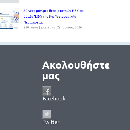
82 νέες μόνιμες θέσεις ιατρών Ε.Σ.Υ. σε
δομές Π.Φ.Υ της 6ης Υγειονομικής
Περιφέρειας
2.9k views
|
posted on 29 Ιουνίου, 2026
Ακολουθήστε
μας
Facebook
Twitter