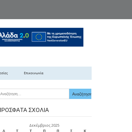
κής Ελλάδας
εσίες
Επικοινωνία
ΠΡΌΣΦΑΤΑ ΣΧΌΛΙΑ
Δεκέμβριος 2025
Δ
Τ
Τ
Π
Π
Σ
Κ