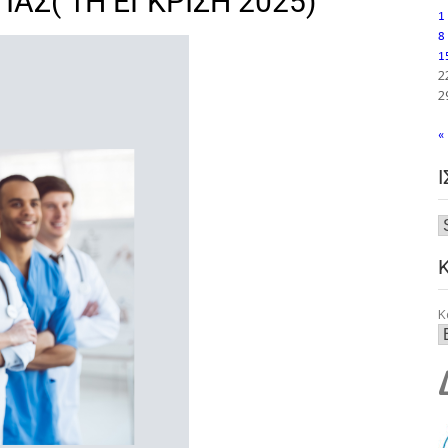
ΑΣ( 1Η ΕΓΚΡΙΣΗ 2025)
1
8
1
2
2
«
Κ