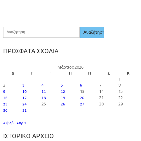
ΠΡΌΣΦΑΤΑ ΣΧΌΛΙΑ
Μάρτιος 2026
Δ
Τ
Τ
Π
Π
Σ
Κ
1
2
7
8
3
4
5
6
13
14
15
9
10
11
12
21
22
16
17
18
19
20
25
28
29
23
24
26
27
30
31
« Φεβ
Απρ »
ΙΣΤΟΡΙΚΌ ΑΡΧΕΊΟ