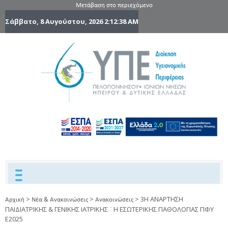
Μετάβαση στο περιεχόμενο
Σάββατο, 8 Αυγούστου, 2026
2:12:39 AM
6η Υγειονομ
6TH
DYPEDE
Περιφέρε
Πελοποννήσ
Ιονίων Νήσ
Ηπείρου 
Δυτικής
Ελλάδας
>
>
>
3Η ΑΝΑΡΤΗΣΗ
Αρχική
Νέα & Ανακοινώσεις
Ανακοινώσεις
ΠΑΙΔΙΑΤΡΙΚΗΣ & ΓΕΝΙΚΗΣ ΙΑΤΡΙΚΗΣ ¨Η ΕΣΩΤΕΡΙΚΗΣ ΠΑΘΟΛΟΓΙΑΣ ΠΦΥ
Ε2025