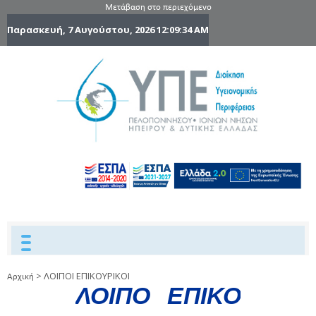
Μετάβαση στο περιεχόμενο
Παρασκευή, 7 Αυγούστου, 2026
12:09:35 AM
6η Υγειονομ
6TH
DYPEDE
Περιφέρε
Πελοποννήσ
Ιονίων Νήσ
Ηπείρου 
Δυτικής
Ελλάδας
>
ΛΟΙΠΟΙ ΕΠΙΚΟΥΡΙΚΟΙ
Αρχική
Λ
Ο
Ι
Π
Ο
Ε
Π
Ι
Κ
Ο
Υ
Ρ
Ι
Κ
Ο