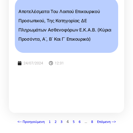
Aποτελέσματα Του Λοιπού Επικουρικού
Προσωπικού, Της Κατηγορίας ΔΕ
Πληρωμάτων Ασθενοφόρων Ε.Κ.Α.Β. (Κύρια
Προσόντα, Α΄, Β΄ Και Γ΄ Επικουρικά)
24/07/2024
12:31
4
…
<-- Προηγούμενη
1
2
3
5
6
8
Επόμενη -->