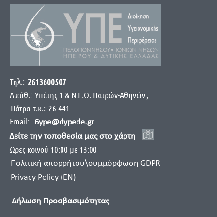
Τηλ.:
2613600507
Διεύθ.:
Yπάτης 1 & Ν.Ε.Ο. Πατρών-Αθηνών
,
Πάτρα
τ.κ.:
26 441
Email:
6ype@dypede.gr
Δείτε την τοποθεσία μας στο χάρτη
Ωρες κοινού 10:00 με 13:00
Πολιτική απορρήτου\συμμόρφωση GDPR
Privacy Policy (EN)
Δήλωση Προσβασιμότητας