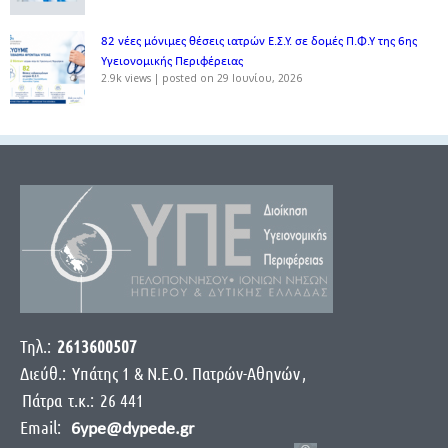
82 νέες μόνιμες θέσεις ιατρών Ε.Σ.Υ. σε δομές Π.Φ.Υ της 6ης
Υγειονομικής Περιφέρειας
2.9k views
|
posted on 29 Ιουνίου, 2026
Τηλ.:
2613600507
Διεύθ.:
Yπάτης 1 & Ν.Ε.Ο. Πατρών-Αθηνών
,
Πάτρα
τ.κ.:
26 441
Email:
6ype@dypede.gr