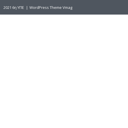
2021 6η ΥΠΕ
|
WordPress Theme Vmag