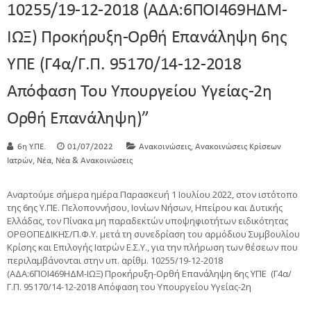
10255/19-12-2018 (ΑΔΑ:6ΠΟΙ469ΗΔΜ-
ΙΩΞ) Προκήρυξη-Ορθή Επανάληψη 6ης
ΥΠΕ (Γ4α/Γ.Π. 95170/14-12-2018
Απόφαση Του Υπουργείου Υγείας-2η
Ορθή Επανάληψη)”
,
6η Υ.ΠΕ.
01/07/2022
Ανακοινώσεις
Ανακοινώσεις Κρίσεων
,
,
Ιατρών
Νέα
Νέα & Ανακοινώσεις
Αναρτούμε σήμερα ημέρα Παρασκευή 1 Ιουλίου 2022, στον ιστότοπο
της 6ης Υ.ΠΕ. Πελοποννήσου, Ιονίων Νήσων, Ηπείρου και Δυτικής
Ελλάδας, τον Πίνακα μη παραδεκτών υποψηφιοτήτων ειδικότητας
ΟΡΘΟΠΕΔΙΚΗΣ/Π.Φ.Υ. μετά τη συνεδρίαση του αρμόδιου Συμβουλίου
Κρίσης και Επιλογής Ιατρών Ε.Σ.Υ., για την πλήρωση των θέσεων που
περιλαμβάνονται στην υπ. αρίθμ. 10255/19-12-2018
(ΑΔΑ:6ΠΟΙ469ΗΔΜ-ΙΩΞ) Προκήρυξη-Ορθή Επανάληψη 6ης ΥΠΕ (Γ4α/
Γ.Π. 95170/14-12-2018 Απόφαση του Υπουργείου Υγείας-2η