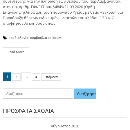
συνέντευξης, για την πλήρωση των θέσεων που περιλαμβάνονται
στην υπ. αρίθμ. Γ4α/Γ.Π. οικ. 54849/21-09-2020 (Ορθή
Επανάληψη) Απόφαση του Υπουργείου Υγείας με θέμα «Έγκριση για
Προκήρυξη θέσεων ειδικευμένων ιατρών του κλάδου Ε.Σ.Υ.». Οι
υποψήφιοι θα κληθούν όπως
καρδιολογία
συμβούλια κρίσεων
Read More
1
…
2
4
Επόμενα
ΠΡΌΣΦΑΤΑ ΣΧΌΛΙΑ
Αύγουστος 2026