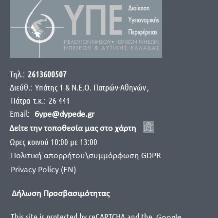
Τηλ.:
2613600507
Διεύθ.:
Yπάτης 1 & Ν.Ε.Ο. Πατρών-Αθηνών
,
Πάτρα
τ.κ.:
26 441
Email:
6ype@dypede.gr
Δείτε την τοποθεσία μας στο χάρτη
Ωρες κοινού 10:00 με 13:00
Πολιτική απορρήτου\συμμόρφωση GDPR
Privacy Policy (EN)
Δήλωση Προσβασιμότητας
This site is protected by reCAPTCHA and the
Google