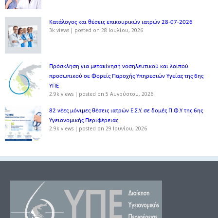
Κατάλογος και θέσεις επικουρικών ιατρών 28-07-2026
3k views
|
posted on 28 Ιουλίου, 2026
Πρόσκληση για μετακίνηση νοσηλευτικού και λοιπού
προσωπικού σε Φορείς Παροχής Υπηρεσιών Υγείας της 6ης
ΥΠΕ
2.9k views
|
posted on 5 Αυγούστου, 2026
82 νέες μόνιμες θέσεις ιατρών Ε.Σ.Υ. σε δομές Π.Φ.Υ της 6ης
Υγειονομικής Περιφέρειας
2.9k views
|
posted on 29 Ιουνίου, 2026