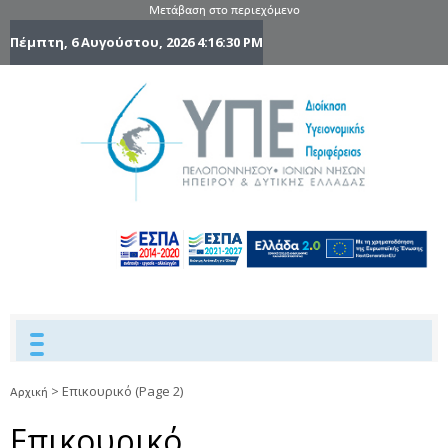
Μετάβαση στο περιεχόμενο
Πέμπτη, 6 Αυγούστου, 2026
4:16:31 PM
6η Υγειονομ
6TH
DYPEDE
Περιφέρε
Πελοποννήσ
Ιονίων Νήσ
Ηπείρου 
Δυτικής
Ελλάδας
>
Επικουρικό
(Page 2)
Αρχική
Επικουρικό