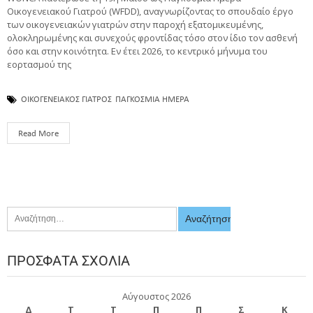
Οικογενειακού Γιατρού (WFDD), αναγνωρίζοντας το σπουδαίο έργο
των οικογενειακών γιατρών στην παροχή εξατομικευμένης,
ολοκληρωμένης και συνεχούς φροντίδας τόσο στον ίδιο τον ασθενή
όσο και στην κοινότητα. Εν έτει 2026, το κεντρικό μήνυμα του
εορτασμού της
ΟΙΚΟΓΕΝΕΙΑΚΟΣ ΓΙΑΤΡΟΣ
ΠΑΓΚΟΣΜΙΑ ΗΜΕΡΑ
Read More
ΠΡΌΣΦΑΤΑ ΣΧΌΛΙΑ
Αύγουστος 2026
Δ
Τ
Τ
Π
Π
Σ
Κ