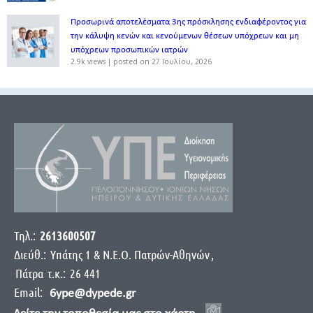
Προσωρινά αποτελέσματα 3ης πρόσκλησης ενδιαφέροντος για
την κάλυψη κενών και κενούμενων θέσεων υπόχρεων και μη
υπόχρεων προσωπικών ιατρών
2.9k views
|
posted on 27 Ιουλίου, 2026
Τηλ.:
2613600507
Διεύθ.:
Yπάτης 1 & Ν.Ε.Ο. Πατρών-Αθηνών
,
Πάτρα
τ.κ.:
26 441
Email:
6ype@dypede.gr