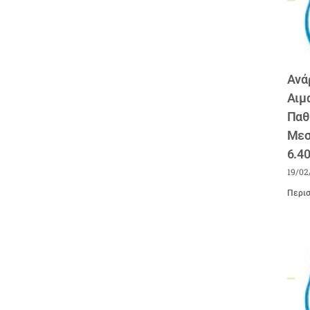
Ανά
Αιμ
Παθ
Μεσ
6.4
19/02
Περισ