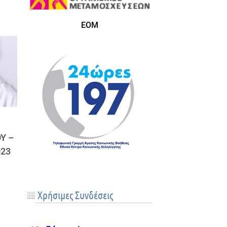
ΕΟΜ
Υ –
023
Xρήσιμες Συνδέσεις