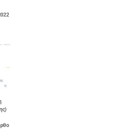
2022
η
ης)
Ορθο