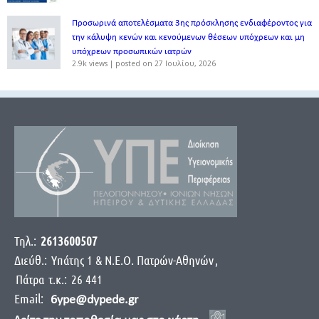
Προσωρινά αποτελέσματα 3ης πρόσκλησης ενδιαφέροντος για
την κάλυψη κενών και κενούμενων θέσεων υπόχρεων και μη
υπόχρεων προσωπικών ιατρών
2.9k views
|
posted on 27 Ιουλίου, 2026
Τηλ.:
2613600507
Διεύθ.:
Yπάτης 1 & Ν.Ε.Ο. Πατρών-Αθηνών
,
Πάτρα
τ.κ.:
26 441
Email:
6ype@dypede.gr