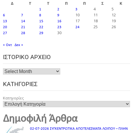
Δ
Τ
Τ
Π
Π
Σ
Κ
4
5
1
2
3
10
11
12
6
7
8
9
17
18
19
13
14
15
16
25
26
20
21
22
23
24
30
27
28
29
« Οκτ
Δεκ »
ΙΣΤΟΡΙΚΌ ΑΡΧΕΊΟ
ΚΑΤΗΓΟΡΊΕΣ
Κατηγορίες
Δημοφιλή Άρθρα
02-07-2026 ΣΥΓΚΕΝΤΡΩΤΙΚΑ ΑΠΟΤΕΛΕΣΜΑΤΑ ΛΟΙΠΟΥ – ΠΛΗΝ