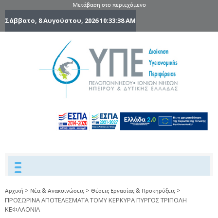
Μετάβαση στο περιεχόμενο
Σάββατο, 8 Αυγούστου, 2026
10:33:38 AM
6η Υγειονομ
6TH
DYPEDE
Περιφέρε
Πελοποννήσ
Ιονίων Νήσ
Ηπείρου 
Δυτικής
Ελλάδας
>
>
>
Αρχική
Νέα & Ανακοινώσεις
Θέσεις Εργασίας & Προκηρύξεις
ΠΡΟΣΩΡΙΝΑ ΑΠΟΤΕΛΕΣΜΑΤΑ ΤΟΜΥ ΚΕΡΚΥΡΑ ΠΥΡΓΟΣ ΤΡΙΠΟΛΗ
ΚΕΦΑΛΟΝΙΑ