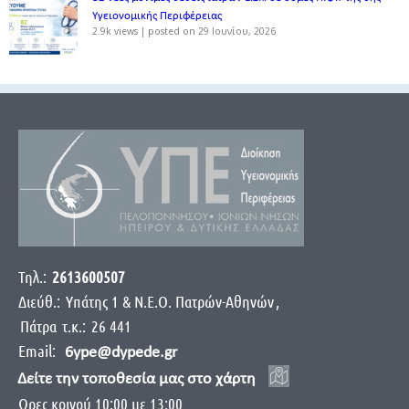
Υγειονομικής Περιφέρειας
2.9k views
|
posted on 29 Ιουνίου, 2026
Τηλ.:
2613600507
Διεύθ.:
Yπάτης 1 & Ν.Ε.Ο. Πατρών-Αθηνών
,
Πάτρα
τ.κ.:
26 441
Email:
6ype@dypede.gr
Δείτε την τοποθεσία μας στο χάρτη
Ωρες κοινού 10:00 με 13:00