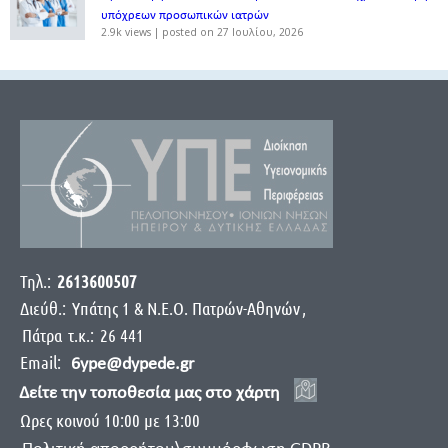
υπόχρεων προσωπικών ιατρών
2.9k views
|
posted on 27 Ιουλίου, 2026
Τηλ.:
2613600507
Διεύθ.:
Yπάτης 1 & Ν.Ε.Ο. Πατρών-Αθηνών
,
Πάτρα
τ.κ.:
26 441
Email:
6ype@dypede.gr
Δείτε την τοποθεσία μας στο χάρτη
Ωρες κοινού 10:00 με 13:00