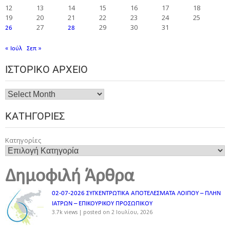
12
13
14
15
16
17
18
19
20
21
22
23
24
25
27
29
30
31
26
28
« Ιούλ
Σεπ »
ΙΣΤΟΡΙΚΌ ΑΡΧΕΊΟ
ΚΑΤΗΓΟΡΊΕΣ
Κατηγορίες
Δημοφιλή Άρθρα
02-07-2026 ΣΥΓΚΕΝΤΡΩΤΙΚΑ ΑΠΟΤΕΛΕΣΜΑΤΑ ΛΟΙΠΟΥ – ΠΛΗΝ
ΙΑΤΡΩΝ – ΕΠΙΚΟΥΡΙΚΟΥ ΠΡΟΣΩΠΙΚOY
3.7k views
|
posted on 2 Ιουλίου, 2026