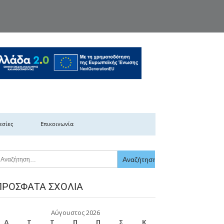
κής Ελλάδας
εσίες
Επικοινωνία
ΠΡΌΣΦΑΤΑ ΣΧΌΛΙΑ
Αύγουστος 2026
Δ
Τ
Τ
Π
Π
Σ
Κ