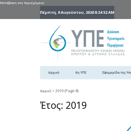
Μετάβαση στο περιεχόμενο
Πέμπτη, 6 Αυγούστου, 2026
8:24:54 AM
6
6η
Αρχική
6η ΥΠΕ
Εφημερίδα της Υπ
>
2019
(Page 8)
Αρχική
Έτος:
2019