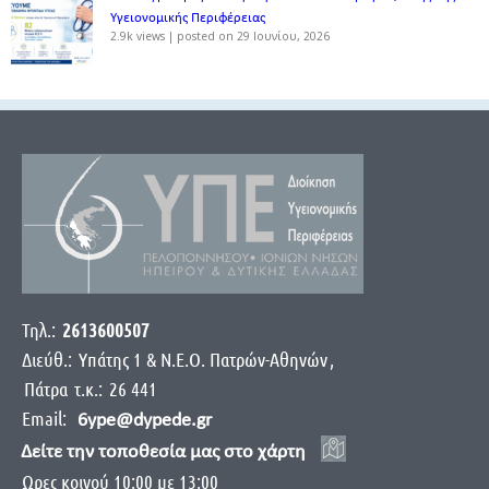
Υγειονομικής Περιφέρειας
2.9k views
|
posted on 29 Ιουνίου, 2026
Τηλ.:
2613600507
Διεύθ.:
Yπάτης 1 & Ν.Ε.Ο. Πατρών-Αθηνών
,
Πάτρα
τ.κ.:
26 441
Email:
6ype@dypede.gr
Δείτε την τοποθεσία μας στο χάρτη
Ωρες κοινού 10:00 με 13:00