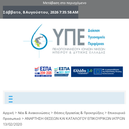
Μετάβαση στο περιεχόμενο
Σάββατο, 8 Αυγούστου, 2026
7:35:59 AM
6η Υγειονομ
6TH
DYPEDE
Περιφέρε
Πελοποννήσ
Ιονίων Νήσ
Ηπείρου 
Δυτικής
Ελλάδας
>
>
>
Αρχική
Νέα & Ανακοινώσεις
Θέσεις Εργασίας & Προκηρύξεις
Επικουρικό
>
ΑΝΑΡΤΗΣΗ ΘΕΣΕΩΝ ΚΑΙ ΚΑΤΑΛΟΓΟΥ ΕΠΙΚΟΥΡΙΚΩΝ ΙΑΤΡΩΝ
Προσωπικό
13/02/2020