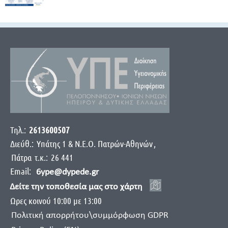
Τηλ.:
2613600507
Διεύθ.:
Yπάτης 1 & Ν.Ε.Ο. Πατρών-Αθηνών
,
Πάτρα
τ.κ.:
26 441
Email:
6ype@dypede.gr
Δείτε την τοποθεσία μας στο χάρτη
Ωρες κοινού 10:00 με 13:00
Πολιτική απορρήτου\συμμόρφωση GDPR