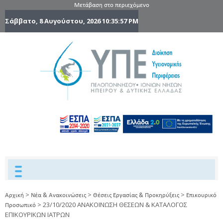
Μετάβαση στο περιεχόμενο
Σάββατο, 8 Αυγούστου, 2026
10:35:58 PM
6η Υγειονομ
6TH
DYPEDE
Περιφέρε
Πελοποννήσ
Ιονίων Νήσ
Ηπείρου 
Δυτικής
Ελλάδας
>
>
>
Αρχική
Νέα & Ανακοινώσεις
Θέσεις Εργασίας & Προκηρύξεις
Επικουρικό
>
23/10/2020 ΑΝΑΚΟΙΝΩΣΗ ΘΕΣΕΩΝ & ΚΑΤΑΛΟΓΟΣ
Προσωπικό
ΕΠΙΚΟΥΡΙΚΩΝ ΙΑΤΡΩΝ